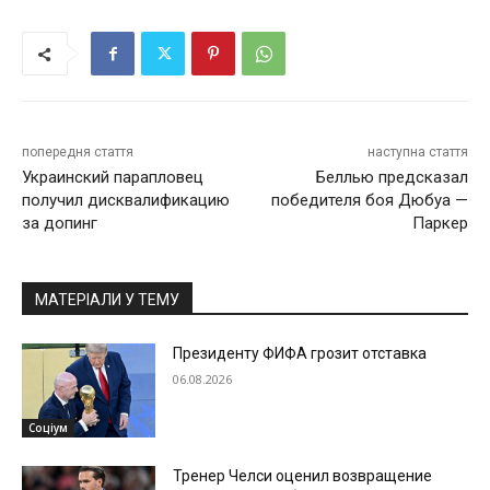
попередня стаття
наступна стаття
Украинский парапловец
Беллью предсказал
получил дисквалификацию
победителя боя Дюбуа —
за допинг
Паркер
МАТЕРІАЛИ У ТЕМУ
Президенту ФИФА грозит отставка
06.08.2026
Соціум
Тренер Челси оценил возвращение