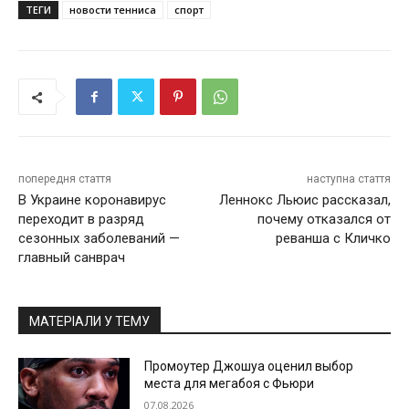
ТЕГИ
новости тенниса
спорт
попередня стаття
наступна стаття
В Украине коронавирус
Леннокс Льюис рассказал,
переходит в разряд
почему отказался от
сезонных заболеваний —
реванша с Кличко
главный санврач
МАТЕРІАЛИ У ТЕМУ
Промоутер Джошуа оценил выбор
места для мегабоя с Фьюри
07.08.2026