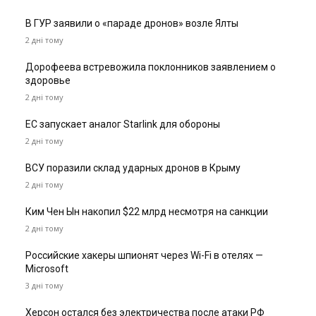
В ГУР заявили о «параде дронов» возле Ялты
2 дні тому
Дорофеева встревожила поклонников заявлением о
здоровье
2 дні тому
ЕС запускает аналог Starlink для обороны
2 дні тому
ВСУ поразили склад ударных дронов в Крыму
2 дні тому
Ким Чен Ын накопил $22 млрд несмотря на санкции
2 дні тому
Российские хакеры шпионят через Wi-Fi в отелях —
Microsoft
3 дні тому
Херсон остался без электричества после атаки РФ