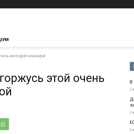
ЦІУМ
 очень молодой командой
 горжусь этой очень
В
ой
2 
Д
з
2 
Е
2 