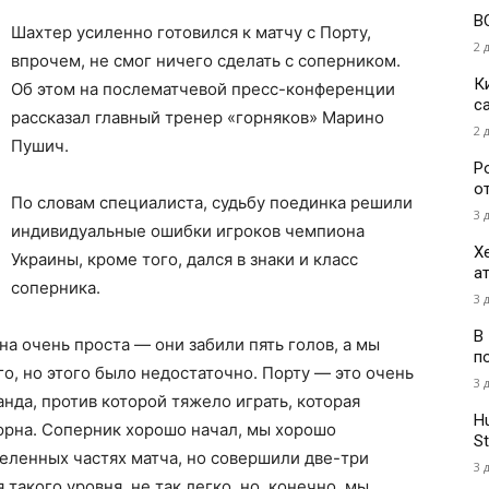
В
Шахтер усиленно готовился к матчу с Порту,
2 
впрочем, не смог ничего сделать с соперником.
К
Об этом на послематчевой пресс-конференции
с
рассказал главный тренер «горняков» Марино
2 
Пушич.
Р
о
По словам специалиста, судьбу поединка решили
3 
индивидуальные ошибки игроков чемпиона
Х
Украины, кроме того, дался в знаки и класс
а
соперника.
3 
В
на очень проста — они забили пять голов, а мы
п
го, но этого было недостаточно. Порту — это очень
3 
анда, против которой тяжело играть, которая
H
юрна. Соперник хорошо начал, мы хорошо
St
еленных частях матча, но совершили две-три
3 
такого уровня. не так легко, но, конечно, мы