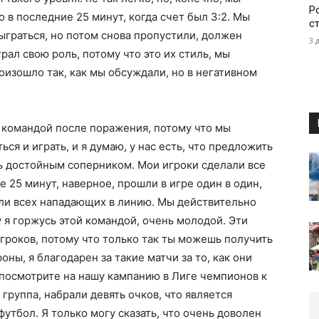
Р
о в последние 25 минут, когда счет был 3:2. Мы
с
ыграться, но потом снова пропустили, должен
3 
рал свою роль, потому что это их стиль, мы
роизошло так, как мы обсуждали, но в негативном
я командой после поражения, потому что мы
ся и играть, и я думаю, у нас есть, что предложить
ь достойным соперником. Мои игроки сделали все
 25 минут, наверное, прошли в игре один в один,
или всех нападающих в линию. Мы действительно
у я горжусь этой командой, очень молодой. Эти
роков, потому что только так ты можешь получить
оны, я благодарен за такие матчи за то, как они
ы посмотрите на нашу кампанию в Лиге чемпионов к
 группа, набрали девять очков, что является
утбол. Я только могу сказать, что очень доволен