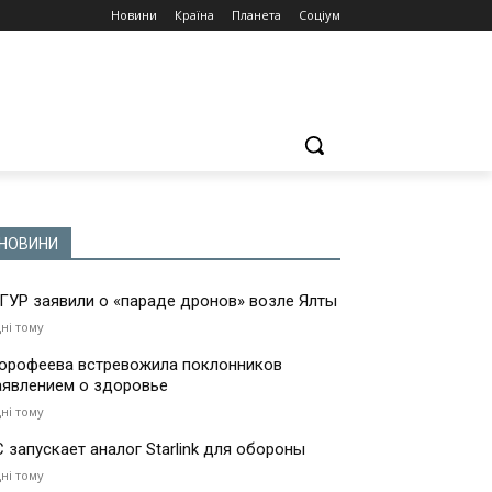
Новини
Країна
Планета
Соціум
НОВИНИ
 ГУР заявили о «параде дронов» возле Ялты
дні тому
орофеева встревожила поклонников
аявлением о здоровье
дні тому
С запускает аналог Starlink для обороны
дні тому