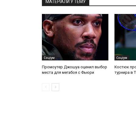
МАТЕРІАЛИ У ТЕМУ
Соціум
Соціум
Промоутер Джошуа оценил выбор
Костюк про
места для мегабоя с Фьюри
турнира в 