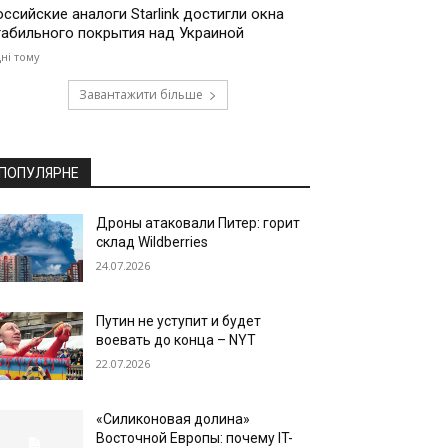
оссийские аналоги Starlink достигли окна
табильного покрытия над Украиной
дні тому
Завантажити більше
ПОПУЛЯРНЕ
Дроны атаковали Питер: горит
склад Wildberries
24.07.2026
Путин не уступит и будет
воевать до конца – NYT
22.07.2026
«Силиконовая долина»
Восточной Европы: почему IT-