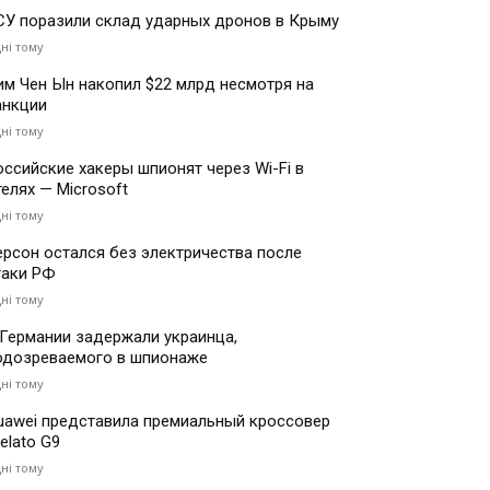
СУ поразили склад ударных дронов в Крыму
дні тому
им Чен Ын накопил $22 млрд несмотря на
анкции
дні тому
оссийские хакеры шпионят через Wi-Fi в
телях — Microsoft
дні тому
ерсон остался без электричества после
таки РФ
дні тому
 Германии задержали украинца,
одозреваемого в шпионаже
дні тому
uawei представила премиальный кроссовер
elato G9
дні тому