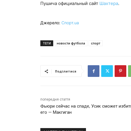
Пушича официальный сайт
Шахтера
.
Джерело:
Спорт.ua
ТЕГИ
новости футбола
спорт
Поділитися
попередня стаття
Фьюри сейчас на спаде, Усик сможет избит
его — Макгиган