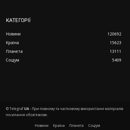
КАТЕГОРІЇ
Новини
120692
Країна
15623
Планета
13111
Соціум
5409
© Telegraf
UA
- При повному та частковому використанні матеріалів
посилання обов'язкове.
Новини
Країна
Планета
Соціум