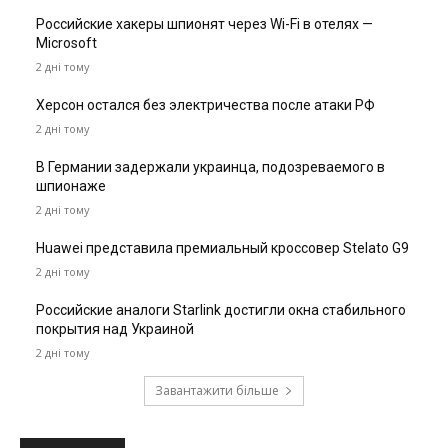
Российские хакеры шпионят через Wi-Fi в отелях —
Microsoft
2 дні тому
Херсон остался без электричества после атаки РФ
2 дні тому
В Германии задержали украинца, подозреваемого в
шпионаже
2 дні тому
Huawei представила премиальный кроссовер Stelato G9
2 дні тому
Российские аналоги Starlink достигли окна стабильного
покрытия над Украиной
2 дні тому
Завантажити більше