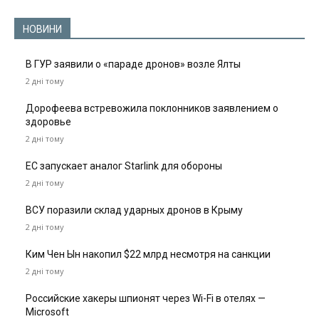
НОВИНИ
В ГУР заявили о «параде дронов» возле Ялты
2 дні тому
Дорофеева встревожила поклонников заявлением о
здоровье
2 дні тому
ЕС запускает аналог Starlink для обороны
2 дні тому
ВСУ поразили склад ударных дронов в Крыму
2 дні тому
Ким Чен Ын накопил $22 млрд несмотря на санкции
2 дні тому
Российские хакеры шпионят через Wi-Fi в отелях —
Microsoft