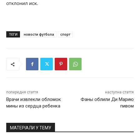
отклонил иск.
ТЕГИ
новости футбола
спорт
попередня стаття
наступна стаття
Врачи извлекли обломок
Фаны облили Ди Марию
мины из сердца ребенка
пивом
МАТЕРІАЛИ У ТЕМУ