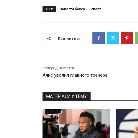
ТЕГИ
новости бокса
спорт
Поділитися
попередня стаття
Аякс уволил главного тренера
МАТЕРІАЛИ У ТЕМУ