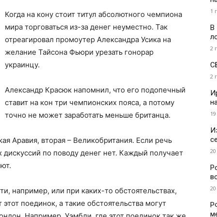
1 
Когда на кону стоит титул абсолютного чемпиона
мира торговаться из-за денег неуместно. Так
В
л
отреагировал промоутер Александра Усика на
2 
желание Тайсона Фьюри урезать гонорар
украинцу.
С
2 
Александр Красюк напомнил, что его подопечный
И
н
ставит на кон три чемпионских пояса, а потому
19
точно не может заработать меньше британца.
И
с
кая Аравия, вторая – Великобритания. Если речь
20
х дискуссий по поводу денег нет. Каждый получает
ют.
Р
в
20
и, например, или при каких-то обстоятельствах,
т этот поединок, а такие обстоятельства могут
Р
м
Лондон. Например, Уэмбли, где этот поединок так же