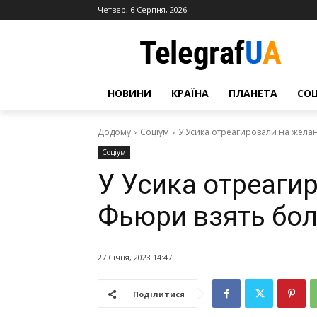
Четвер, 6 Серпня, 2026
НОВИНИ
КРАЇНА
ПЛАНЕТА
СО
Додому
Соціум
У Усика отреагировали на жел
Соціум
У Усика отреаги
Фьюри взять бо
27 Січня, 2023 14:47
Поділитися