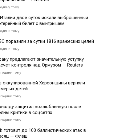
годину тому
 Италии двое суток искали выброшенный
отерейный билет с выигрышем
години тому
БС поразили за сутки 1816 вражеских целей
години тому
рану предлагают значительную уступку
асчет контроля над Ормузом — Reuters
 години тому
з оккупированной Херсонщины вернули
емерых детей
 години тому
оналду защитил возлюбленную после
олны критики в соцсетях
 години тому
Ф готовит до 100 баллистических атак в
есяц — Флеш