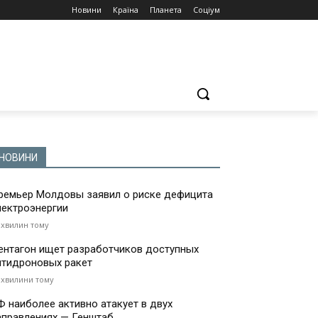
Новини
Країна
Планета
Соціум
НОВИНИ
ремьер Молдовы заявил о риске дефицита
лектроэнергии
 хвилин тому
ентагон ищет разработчиков доступных
нтидроновых ракет
 хвилини тому
Ф наиболее активно атакует в двух
аправлениях — Генштаб