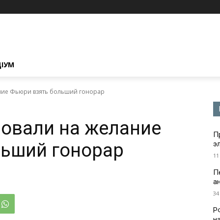
ЦІУМ
ание Фьюри взять больший гонорар
ровали на желание
П
льший гонорар
э
11
П
а
34
Р
н