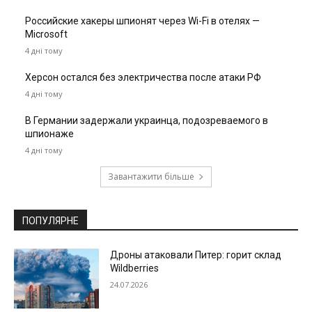
Российские хакеры шпионят через Wi-Fi в отелях —
Microsoft
4 дні тому
Херсон остался без электричества после атаки РФ
4 дні тому
В Германии задержали украинца, подозреваемого в
шпионаже
4 дні тому
Завантажити більше
ПОПУЛЯРНЕ
Дроны атаковали Питер: горит склад
Wildberries
24.07.2026