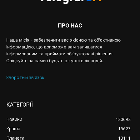
ПРО НАС
Наша місія - забезпечити вас якісною та об'єктивною
інформацією, що допоможе вам залишатися
інформованим та приймати обґрунтовані рішення.
Слідкуйте за нами і будьте в курсі всіх подій.
Зворотній зв'язок
КАТЕГОРІЇ
Новини
120692
Країна
15623
Планета
13111