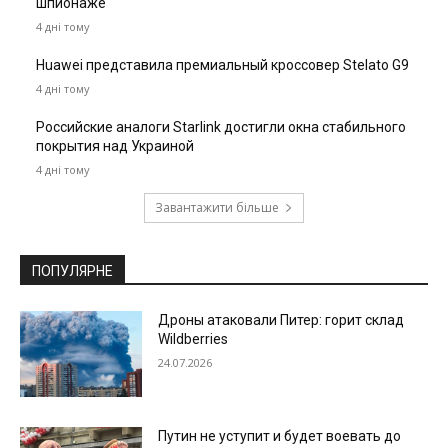
шпионаже
4 дні тому
Huawei представила премиальный кроссовер Stelato G9
4 дні тому
Российские аналоги Starlink достигли окна стабильного
покрытия над Украиной
4 дні тому
Завантажити більше
ПОПУЛЯРНЕ
Дроны атаковали Питер: горит склад
Wildberries
24.07.2026
Путин не уступит и будет воевать до