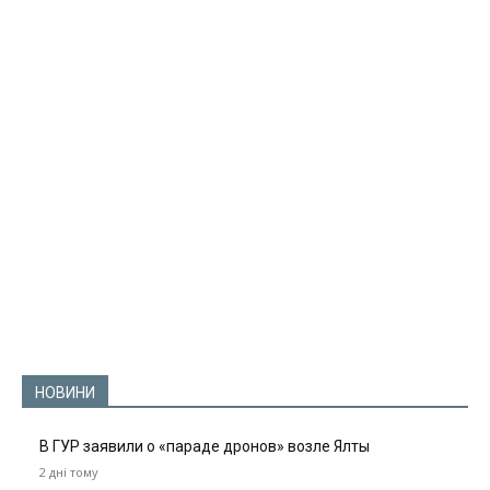
НОВИНИ
В ГУР заявили о «параде дронов» возле Ялты
2 дні тому