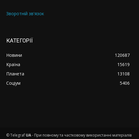
Зворотній зв'язок
КАТЕГОРІЇ
Новини
120687
Країна
15619
Планета
13108
Соціум
5406
© Telegraf
UA
- При повному та частковому використанні матеріалів