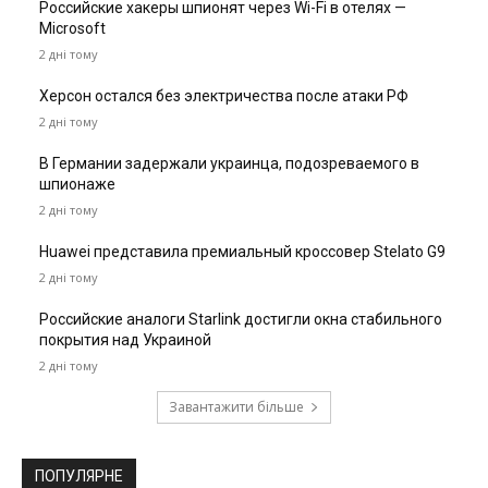
Российские хакеры шпионят через Wi-Fi в отелях —
Microsoft
2 дні тому
Херсон остался без электричества после атаки РФ
2 дні тому
В Германии задержали украинца, подозреваемого в
шпионаже
2 дні тому
Huawei представила премиальный кроссовер Stelato G9
2 дні тому
Российские аналоги Starlink достигли окна стабильного
покрытия над Украиной
2 дні тому
Завантажити більше
ПОПУЛЯРНЕ