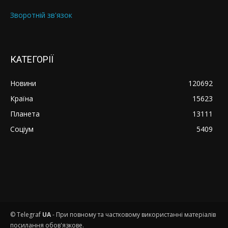
Зворотній зв'язок
КАТЕГОРІЇ
Новини
120692
Країна
15623
Планета
13111
Соціум
5409
© Telegraf
UA
- При повному та частковому використанні матеріалів
посилання обов'язкове.