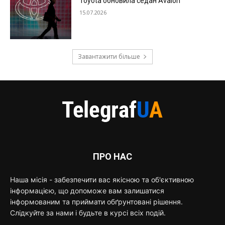
Toyota обновила седан Avalon
15.07.2026
Завантажити більше
ПРО НАС
Наша місія - забезпечити вас якісною та об'єктивною
інформацією, що допоможе вам залишатися
інформованим та приймати обґрунтовані рішення.
Слідкуйте за нами і будьте в курсі всіх подій.