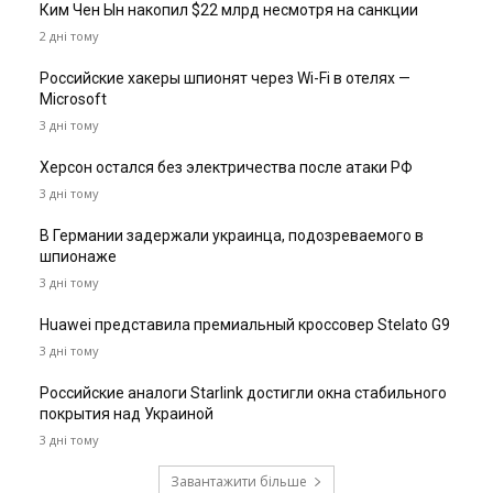
Ким Чен Ын накопил $22 млрд несмотря на санкции
2 дні тому
Российские хакеры шпионят через Wi-Fi в отелях —
Microsoft
3 дні тому
Херсон остался без электричества после атаки РФ
3 дні тому
В Германии задержали украинца, подозреваемого в
шпионаже
3 дні тому
Huawei представила премиальный кроссовер Stelato G9
3 дні тому
Российские аналоги Starlink достигли окна стабильного
покрытия над Украиной
3 дні тому
Завантажити більше