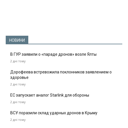
НОВИНИ
В ГУР заявили о «параде дронов» возле Ялты
2 дні тому
Дорофеева встревожила поклонников заявлением о
здоровье
2 дні тому
ЕС запускает аналог Starlink для обороны
2 дні тому
ВСУ поразили склад ударных дронов в Крыму
2 дні тому