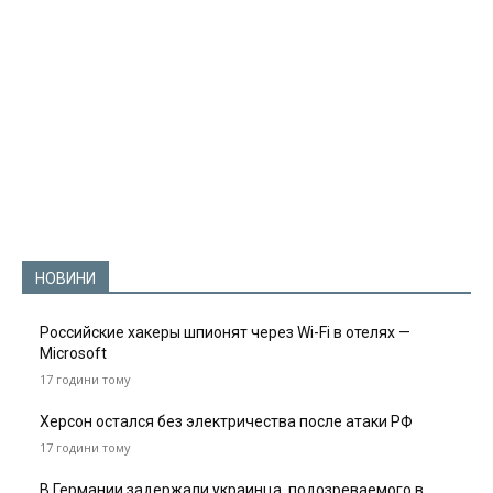
НОВИНИ
Российские хакеры шпионят через Wi-Fi в отелях —
Microsoft
17 години тому
Херсон остался без электричества после атаки РФ
17 години тому
В Германии задержали украинца, подозреваемого в