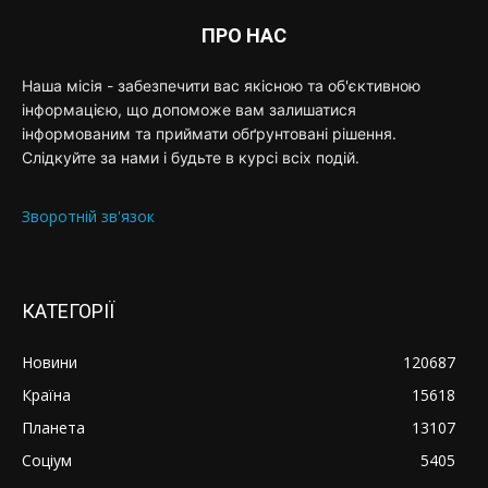
ПРО НАС
Наша місія - забезпечити вас якісною та об'єктивною
інформацією, що допоможе вам залишатися
інформованим та приймати обґрунтовані рішення.
Слідкуйте за нами і будьте в курсі всіх подій.
Зворотній зв'язок
КАТЕГОРІЇ
Новини
120687
Країна
15618
Планета
13107
Соціум
5405