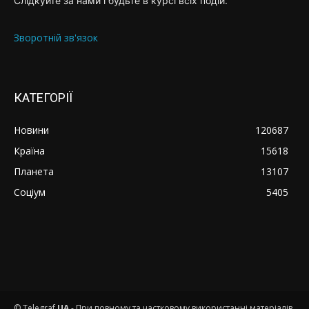
Слідкуйте за нами і будьте в курсі всіх подій.
Зворотній зв'язок
КАТЕГОРІЇ
Новини
120687
Країна
15618
Планета
13107
Соціум
5405
© Telegraf
UA
- При повному та частковому використанні матеріалів