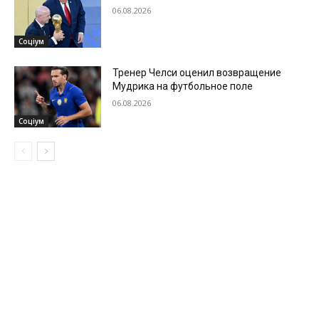
06.08.2026
Соціум
Тренер Челси оценил возвращение
Мудрика на футбольное поле
06.08.2026
Соціум