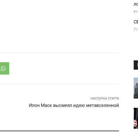
л
6 
С
7 
наступна стаття
Илон Маск высмеял идею метавселенной