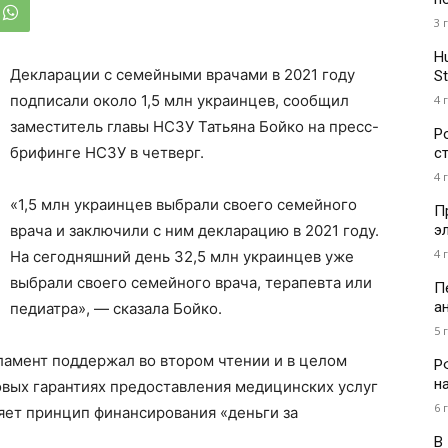
3 
H
Декларации с семейными врачами в 2021 году
St
подписали около 1,5 млн украинцев, сообщил
4 
заместитель главы НСЗУ Татьяна Бойко на пресс-
Р
брифинге НСЗУ в четверг.
с
4 
«1,5 млн украинцев выбрали своего семейного
П
э
врача и заключили с ним декларацию в 2021 году.
4 
На сегодняшний день 32,5 млн украинцев уже
выбрали своего семейного врача, терапевта или
П
а
педиатра», — сказала Бойко.
5 
рламент поддержал во втором чтении и в целом
Р
н
овых гарантиях предоставления медицинских услуг
6 
яет принцип финансирования «деньги за
В