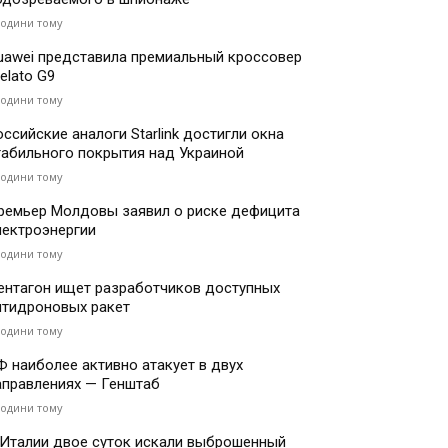
години тому
uawei представила премиальный кроссовер
elato G9
години тому
оссийские аналоги Starlink достигли окна
табильного покрытия над Украиной
години тому
ремьер Молдовы заявил о риске дефицита
лектроэнергии
години тому
ентагон ищет разработчиков доступных
нтидроновых ракет
години тому
Ф наиболее активно атакует в двух
аправлениях — Генштаб
години тому
 Италии двое суток искали выброшенный