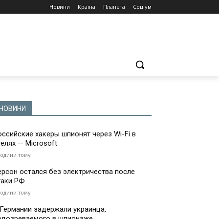
Новини
Країна
Планета
Соціум
НОВИНИ
оссийские хакеры шпионят через Wi-Fi в
телях — Microsoft
години тому
ерсон остался без электричества после
таки РФ
години тому
 Германии задержали украинца,
одозреваемого в шпионаже