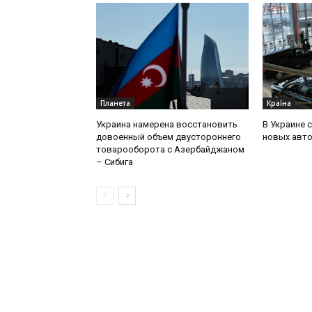
Планета
Країна
Украина намерена восстановить
В Украине 
довоенный объем двустороннего
новых авт
товарооборота с Азербайджаном
– Сибига