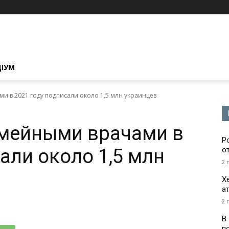
ЦІУМ
и в 2021 году подписали около 1,5 млн украинцев
емейными врачами в
Р
али около 1,5 млн
о
2 
Х
а
2 
В
п