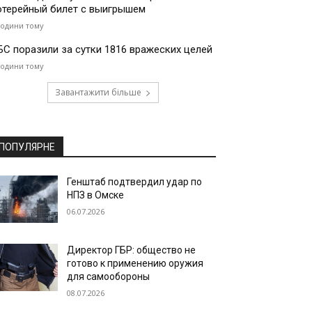
отерейный билет с выигрышем
години тому
БС поразили за сутки 1816 вражеских целей
години тому
Завантажити більше
ПОПУЛЯРНЕ
Генштаб подтвердил удар по
НПЗ в Омске
06.07.2026
Директор ГБР: общество не
готово к применению оружия
для самообороны
08.07.2026