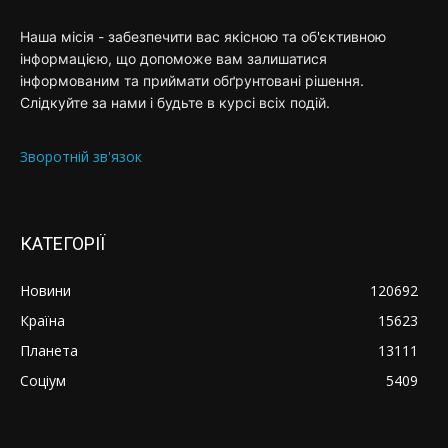
Наша місія - забезпечити вас якісною та об'єктивною
інформацією, що допоможе вам залишатися
інформованим та приймати обґрунтовані рішення.
Слідкуйте за нами і будьте в курсі всіх подій.
Зворотній зв'язок
КАТЕГОРІЇ
Новини
120692
Країна
15623
Планета
13111
Соціум
5409