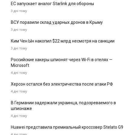
ЕС запускает аналог Starlink для обороны
3 дні тому
ВСУ поразили склад ударных дронов в Крыму
3 дні тому
Ким Чен Ын накопил $22 млрд несмотря на санкции
3 дні тому
Российские хакеры шпионят через Wi-Fi в отелях —
Microsoft
4 дні тому
Херсон остался без электричества после атаки РФ
4 дні тому
В Германии задержали украинца, подозреваемого в
шпионаже
4 дні тому
Huawei представила премиальный кроссовер Stelato G9
4 дні тому