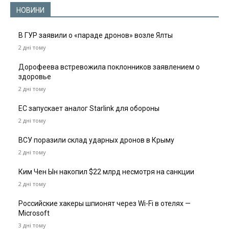
НОВИНИ
В ГУР заявили о «параде дронов» возле Ялты
2 дні тому
Дорофеева встревожила поклонников заявлением о
здоровье
2 дні тому
ЕС запускает аналог Starlink для обороны
2 дні тому
ВСУ поразили склад ударных дронов в Крыму
2 дні тому
Ким Чен Ын накопил $22 млрд несмотря на санкции
2 дні тому
Российские хакеры шпионят через Wi-Fi в отелях —
Microsoft
3 дні тому