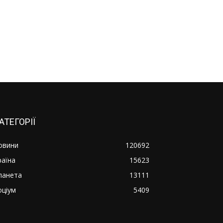
АТЕГОРІЇ
овини
120692
раїна
15623
ланета
13111
оціум
5409