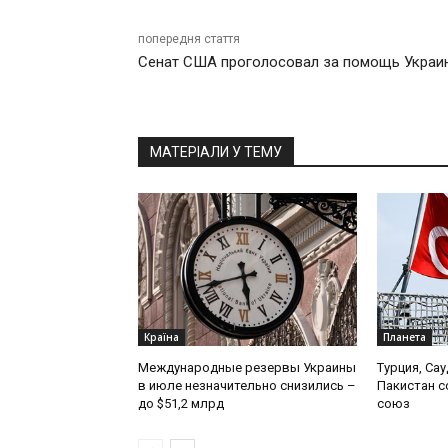
попередня стаття
Сенат США проголосовал за помощь Украи
МАТЕРІАЛИ У ТЕМУ
Країна
Планета
Международные резервы Украины
Турция, Са
в июле незначительно снизились –
Пакистан 
до $51,2 млрд
союз