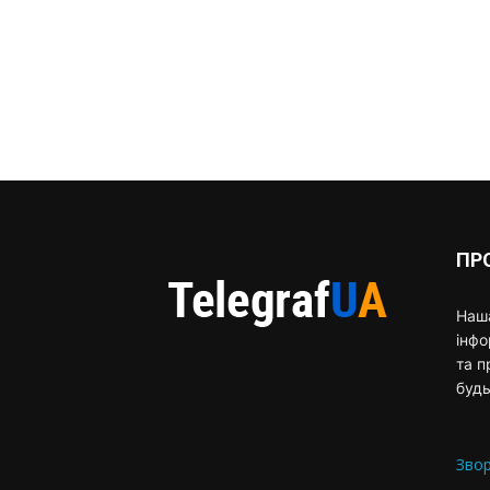
ПР
Наша
інф
та п
будь
Звор