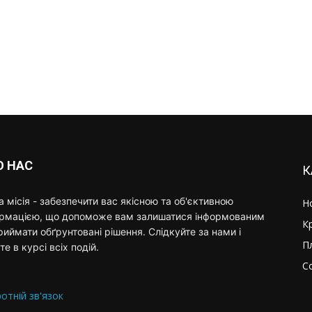
О НАС
К
 місія - забезпечити вас якісною та об'єктивною
Н
ормацією, що допоможе вам залишатися інформованим
К
риймати обґрунтовані рішення. Слідкуйте за нами і
П
те в курсі всіх подій.
С
отній зв'язок