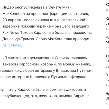
В
Лидер республиканцев в Сенате Митч
23
МакКоннелл на пресс-конференции во вторник,
К
23 апреля, назвал виновных в многомесячной
с
задержке помощи Украине – бывшего ведущего
1 
Fox News Такера Карлсона и бывшего президента
Р
Дональда Трампа. Слова МакКоннелла приводит
о
NBC News
.
2 
Х
«Я считаю, что демонизация Украины началась
а
Такером Карлсоном, который, по моему мнению,
2 
е время, когда брал интервью у Владимира Путина»,
В
асовое интервью Карлсона с Путиным в феврале.
п
2 
ул, что у Карлсона была огромная аудитория, и
H
республиканцев, что, возможно, помощь Украине
St
2 