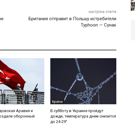
наступна стаття
не
Британия отправит в Польшу истребители
Typhoon — Сунак
Країна
удовская Аравия и
В субботу в Украине пройдут
создали оборонный
дожди, температура днем снизится
до 24-29°