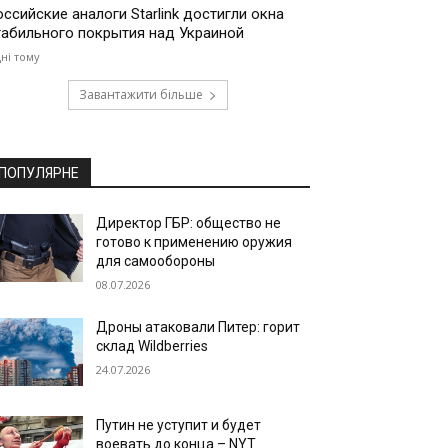
оссийские аналоги Starlink достигли окна
табильного покрытия над Украиной
дні тому
Завантажити більше
ПОПУЛЯРНЕ
Директор ГБР: общество не
готово к применению оружия
для самообороны
08.07.2026
Дроны атаковали Питер: горит
склад Wildberries
24.07.2026
Путин не уступит и будет
воевать до конца – NYT