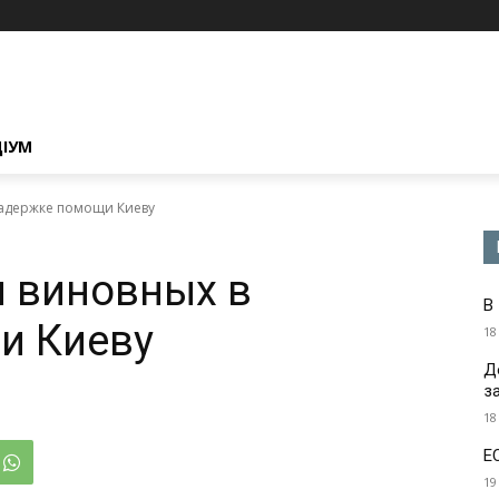
ЦІУМ
задержке помощи Киеву
и виновных в
В
и Киеву
18
Д
з
18
Е
19