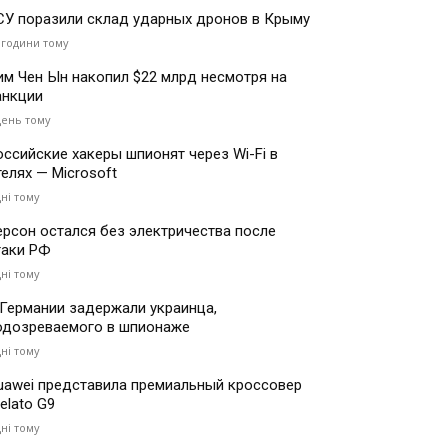
СУ поразили склад ударных дронов в Крыму
 години тому
им Чен Ын накопил $22 млрд несмотря на
анкции
день тому
оссийские хакеры шпионят через Wi-Fi в
телях — Microsoft
дні тому
ерсон остался без электричества после
таки РФ
дні тому
 Германии задержали украинца,
одозреваемого в шпионаже
дні тому
uawei представила премиальный кроссовер
elato G9
дні тому