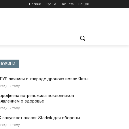
Новини
Країна
Планета
Соціум
НОВИНИ
 ГУР заявили о «параде дронов» возле Ялты
 години тому
орофеева встревожила поклонников
аявлением о здоровье
 години тому
С запускает аналог Starlink для обороны
 години тому