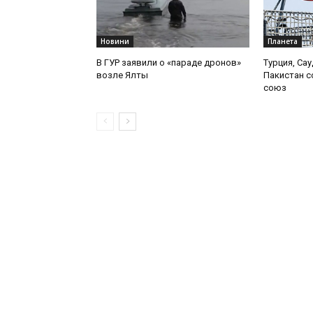
Новини
Планета
В ГУР заявили о «параде дронов»
Турция, Са
возле Ялты
Пакистан 
союз