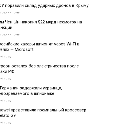
СУ поразили склад ударных дронов в Крыму
 години тому
им Чен Ын накопил $22 млрд несмотря на
анкции
 години тому
оссийские хакеры шпионят через Wi-Fi в
телях — Microsoft
дні тому
ерсон остался без электричества после
таки РФ
дні тому
 Германии задержали украинца,
одозреваемого в шпионаже
дні тому
uawei представила премиальный кроссовер
elato G9
дні тому