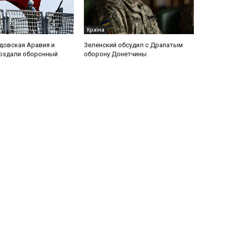
Країна
удовская Аравия и
Зеленский обсудил с Драпатым
создали оборонный
оборону Донетчины