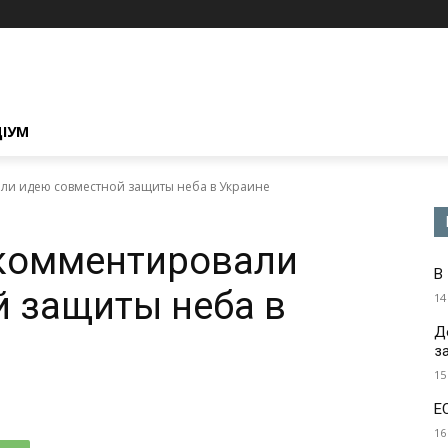
ЦІУМ
ли идею совместной защиты неба в Украине
окомментировали
В
 защиты неба в
14
Д
з
15
Е
16