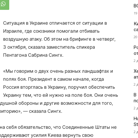
В
19
Ситуация в Украине отличается от ситуации в
К
с
Израиле, где союзники помогали отбивать
20
воздушную атаку. Об этом на брифинге в четверг,
3 октября, сказала заместитель спикера
Р
о
Пентагона Сабрина Сингх.
2 
«Мы говорим о двух очень разных ландшафтах и ​​
Х
а
полях боя. Президент в самом начале, когда
2 
Россия вторглась в Украину, поручил обеспечить
В
Украину тем, что ей нужно на поле боя. Они очень
п
душной обороны и другие возможности для того,
2 
иторию», — сказала Сингх.
H
St
 на себя обязательство, что Соединенные Штаты не
2 
поддерживают усилия Киева вернуть свою