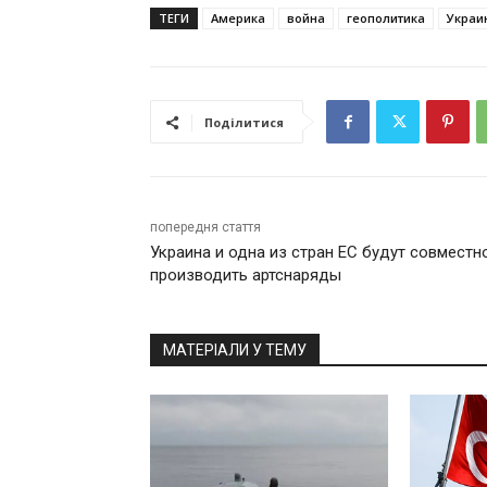
ТЕГИ
Америка
война
геополитика
Украи
Поділитися
попередня стаття
Украина и одна из стран ЕС будут совместн
производить артснаряды
МАТЕРІАЛИ У ТЕМУ