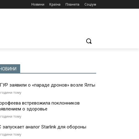
Новини
Країна
Планета
Соціум
НОВИНИ
 ГУР заявили о «параде дронов» возле Ялты
 години тому
орофеева встревожила поклонников
аявлением о здоровье
 години тому
С запускает аналог Starlink для обороны
 години тому