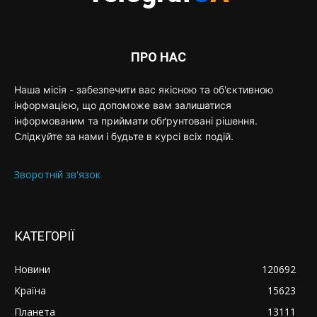
ПРО НАС
Наша місія - забезпечити вас якісною та об'єктивною
інформацією, що допоможе вам залишатися
інформованим та приймати обґрунтовані рішення.
Слідкуйте за нами і будьте в курсі всіх подій.
Зворотній зв'язок
КАТЕГОРІЇ
Новини
120692
Країна
15623
Планета
13111