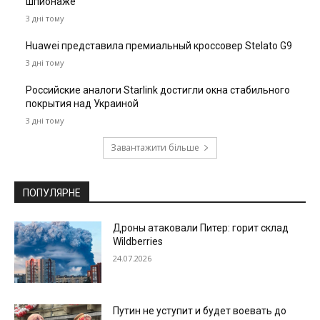
шпионаже
3 дні тому
Huawei представила премиальный кроссовер Stelato G9
3 дні тому
Российские аналоги Starlink достигли окна стабильного
покрытия над Украиной
3 дні тому
Завантажити більше
ПОПУЛЯРНЕ
Дроны атаковали Питер: горит склад
Wildberries
24.07.2026
Путин не уступит и будет воевать до