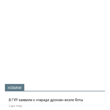
НОВИНИ
В ГУР заявили о «параде дронов» возле Ялты
2 дні тому