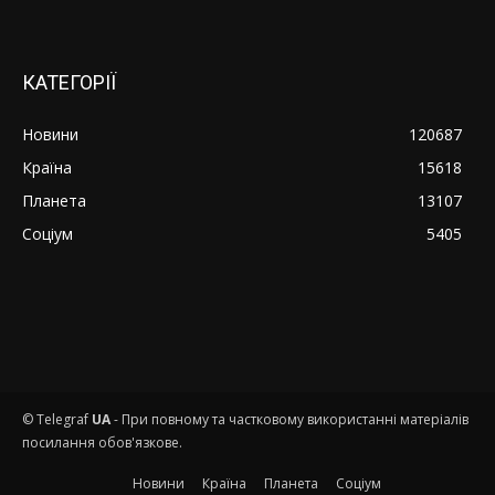
КАТЕГОРІЇ
Новини
120687
Країна
15618
Планета
13107
Соціум
5405
© Telegraf
UA
- При повному та частковому використанні матеріалів
посилання обов'язкове.
Новини
Країна
Планета
Соціум