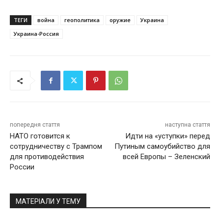
ТЕГИ
война
геополитика
оружие
Украина
Украина-Россия
попередня стаття
наступна стаття
НАТО готовится к
Идти на «уступки» перед
сотрудничеству с Трампом
Путиным самоубийство для
для противодействия
всей Европы – Зеленский
России
МАТЕРІАЛИ У ТЕМУ