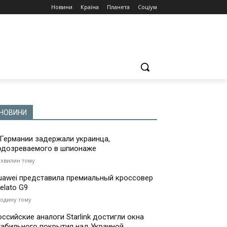
Новини
Країна
Планета
Соціум
НОВИНИ
 Германии задержали украинца,
одозреваемого в шпионаже
 хвилин тому
uawei представила премиальный кроссовер
elato G9
годину тому
оссийские аналоги Starlink достигли окна
табильного покрытия над Украиной