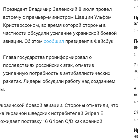
2 
Президент Владимир Зеленский 8 июля провел
встречу с премьер-министром Швеции Ульфом
П
э
Кристерссоном, во время которой стороны в
2 
частности обсудили усиление украинской боевой
авиации. Об этом
сообщил
президент в Фейсбук.
П
а
2 
Глава государства проинформировал о
Р
последствиях российских атак, отметив
н
усиленную потребность в антибаллистических
3 
ракетах. Лидеры обсудили работу над созданием
В
ы.
л
4 
краинской боевой авиации. Стороны отметили, что
С
ке Украиной шведских истребителей Gripen E
4 
ожидает поставку 16 Gripen C/D как военной
И
н