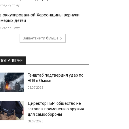
 годину тому
з оккупированной Херсонщины вернули
емерых детей
 години тому
Завантажити більше
ПОПУЛЯРНЕ
Генштаб подтвердил удар по
НПЗ в Омске
06.07.2026
Директор ГБР: общество не
готово к применению оружия
для самообороны
08.07.2026