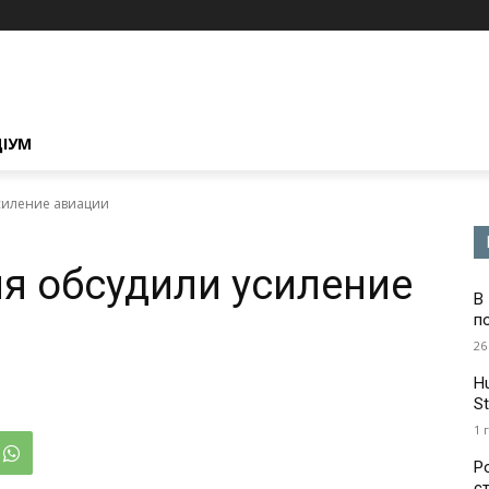
ЦІУМ
силение авиации
я обсудили усиление
В
п
26
H
St
1 
Р
с