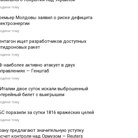
години тому
ремьер Молдовы заявил о риске дефицита
лектроэнергии
години тому
ентагон ищет разработчиков доступных
нтидроновых ракет
години тому
Ф наиболее активно атакует в двух
аправлениях — Генштаб
години тому
 Италии двое суток искали выброшенный
отерейный билет с выигрышем
години тому
БС поразили за сутки 1816 вражеских целей
години тому
рану предлагают значительную уступку
асчет контроля над Ормузом — Reuters