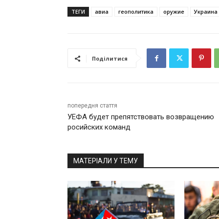
ТЕГИ
авиа
геополитика
оружие
Украина
Поділитися
попередня стаття
УЕФА будет препятствовать возвращению
росийских команд
МАТЕРІАЛИ У ТЕМУ