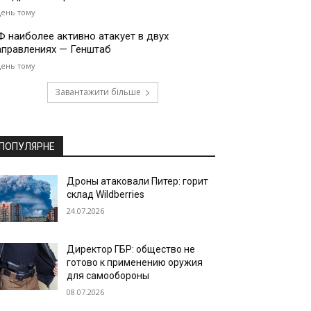
день тому
Ф наиболее активно атакует в двух
аправлениях — Генштаб
день тому
Завантажити більше
ПОПУЛЯРНЕ
Дроны атаковали Питер: горит
склад Wildberries
24.07.2026
Директор ГБР: общество не
готово к применению оружия
для самообороны
08.07.2026