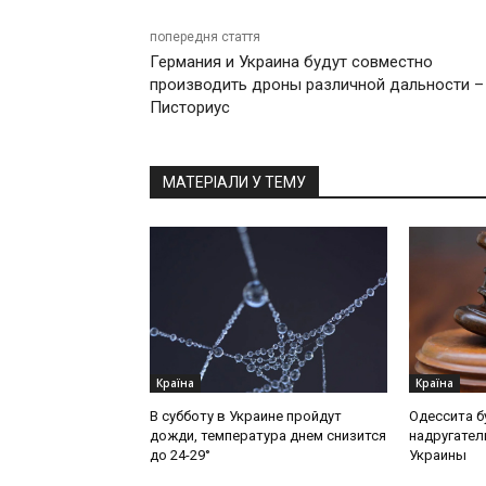
попередня стаття
Германия и Украина будут совместно
производить дроны различной дальности –
Писториус
МАТЕРІАЛИ У ТЕМУ
Країна
Країна
В субботу в Украине пройдут
Одессита б
дожди, температура днем снизится
надругател
до 24-29°
Украины