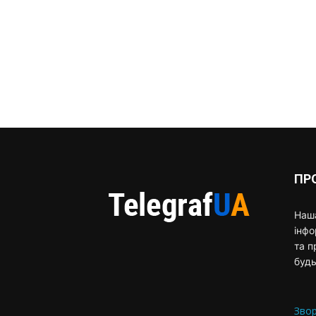
ПР
Наша
інф
та п
будь
Звор