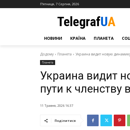
П’ятниця, 7 Серпня, 2026
НОВИНИ
КРАЇНА
ПЛАНЕТА
СО
Додому
Планета
Украина видит новую динамику 
Планета
Украина видит н
пути к членству 
11 Травня, 2026 16:37
Поділитися