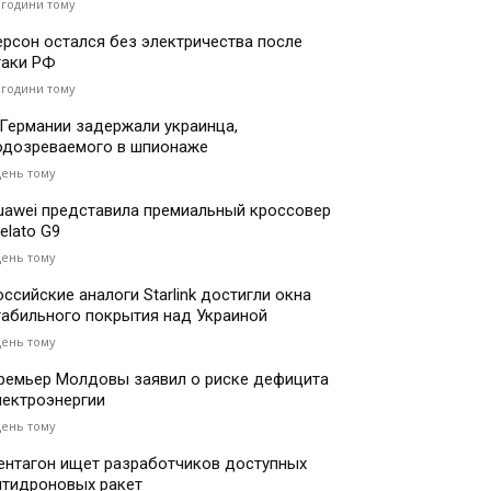
 години тому
ерсон остался без электричества после
таки РФ
 години тому
 Германии задержали украинца,
одозреваемого в шпионаже
день тому
uawei представила премиальный кроссовер
elato G9
день тому
оссийские аналоги Starlink достигли окна
табильного покрытия над Украиной
день тому
ремьер Молдовы заявил о риске дефицита
лектроэнергии
день тому
ентагон ищет разработчиков доступных
нтидроновых ракет