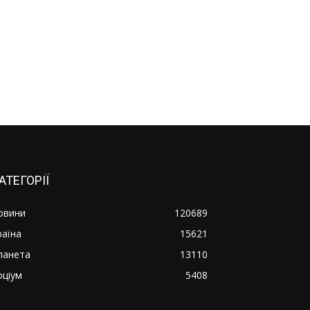
АТЕГОРІЇ
овини
120689
раїна
15621
ланета
13110
оціум
5408