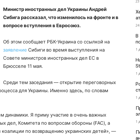
23
Министр иностранных дел Украины Андрей
Х
Сибига рассказал, что изменилось на фронте и в
а
вопросе вступления в Евросоюз.
24
В
Об этом сообщает РБК-Украина со ссылкой на
п
1 
заявление
Сибиги во время выступления на
Совете министров иностранных дел ЕС в
H
St
Брюсселе 11 мая.
1 
Среди тем заседания — открытие переговорных
Р
с
роцесса для Украины. Именно здесь, по словам
1 
П
э
м динамики. Я приму участие в очень важных
1 
ых дел, Комитета по вопросам обороны (FAC), а
 коалиции по возвращению украинских детей», —
П
а