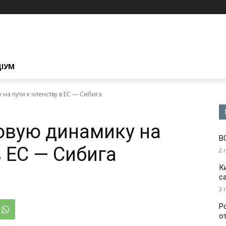
ЦІУМ
на пути к членству в ЕС — Сибига
овую динамику на
В
в ЕС — Сибига
2 
К
с
3 
Р
о