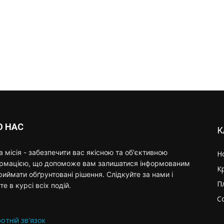
О НАС
К
 місія - забезпечити вас якісною та об'єктивною
Н
ормацією, що допоможе вам залишатися інформованим
К
риймати обґрунтовані рішення. Слідкуйте за нами і
П
те в курсі всіх подій.
С
отній зв'язок