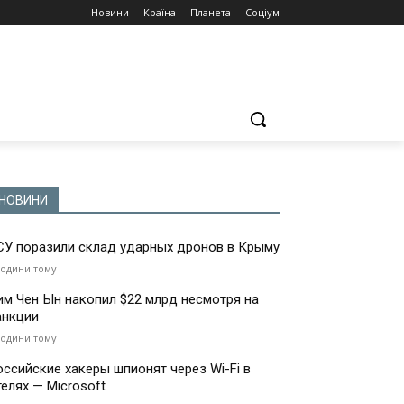
Новини
Країна
Планета
Соціум
НОВИНИ
СУ поразили склад ударных дронов в Крыму
години тому
им Чен Ын накопил $22 млрд несмотря на
анкции
години тому
оссийские хакеры шпионят через Wi-Fi в
телях — Microsoft