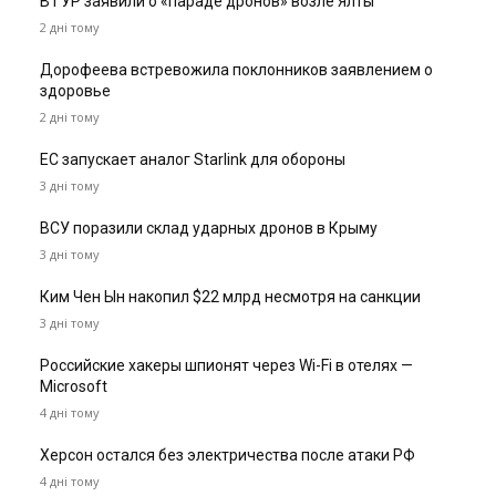
В ГУР заявили о «параде дронов» возле Ялты
2 дні тому
Дорофеева встревожила поклонников заявлением о
здоровье
2 дні тому
ЕС запускает аналог Starlink для обороны
3 дні тому
ВСУ поразили склад ударных дронов в Крыму
3 дні тому
Ким Чен Ын накопил $22 млрд несмотря на санкции
3 дні тому
Российские хакеры шпионят через Wi-Fi в отелях —
Microsoft
4 дні тому
Херсон остался без электричества после атаки РФ
4 дні тому