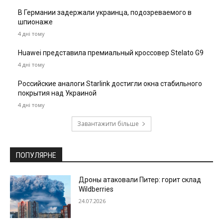
В Германии задержали украинца, подозреваемого в
шпионаже
4 дні тому
Huawei представила премиальный кроссовер Stelato G9
4 дні тому
Российские аналоги Starlink достигли окна стабильного
покрытия над Украиной
4 дні тому
Завантажити більше
ПОПУЛЯРНЕ
Дроны атаковали Питер: горит склад
Wildberries
24.07.2026