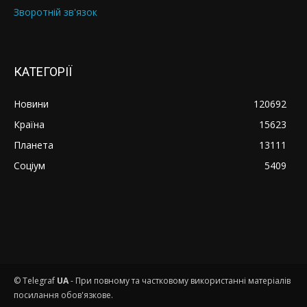
Зворотній зв'язок
КАТЕГОРІЇ
Новини
120692
Країна
15623
Планета
13111
Соціум
5409
© Telegraf
UA
- При повному та частковому використанні матеріалів
посилання обов'язкове.