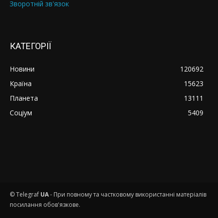
Зворотній зв'язок
КАТЕГОРІЇ
Новини
120692
Країна
15623
Планета
13111
Соціум
5409
© Telegraf
UA
- При повному та частковому використанні матеріалів
посилання обов'язкове.