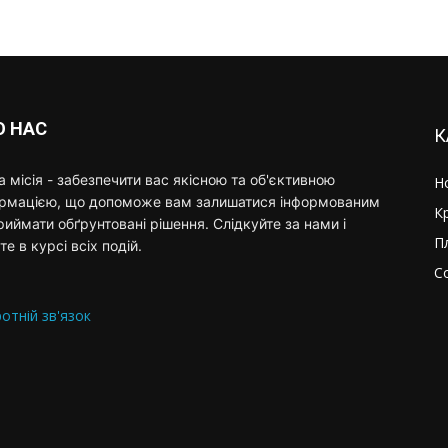
О НАС
К
 місія - забезпечити вас якісною та об'єктивною
Н
ормацією, що допоможе вам залишатися інформованим
К
риймати обґрунтовані рішення. Слідкуйте за нами і
П
те в курсі всіх подій.
С
отній зв'язок