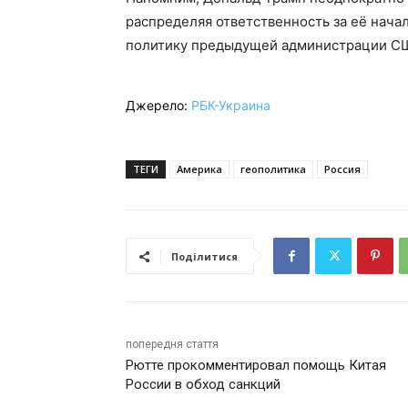
распределяя ответственность за её нача
политику предыдущей администрации С
Джерело:
РБК-Украина
ТЕГИ
Америка
геополитика
Россия
Поділитися
попередня стаття
Рютте прокомментировал помощь Китая
России в обход санкций