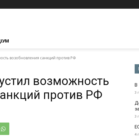
ЦІУМ
ность возобновления санкций против РФ
пустил возможность
В
анкций против РФ
3 
Д
з
3 
Е
4 