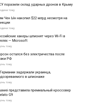
СУ поразили склад ударных дронов в Крыму
години тому
им Чен Ын накопил $22 млрд несмотря на
анкции
години тому
оссийские хакеры шпионят через Wi-Fi в
телях — Microsoft
день тому
ерсон остался без электричества после
таки РФ
день тому
 Германии задержали украинца,
одозреваемого в шпионаже
день тому
uawei представила премиальный кроссовер
elato G9
день тому