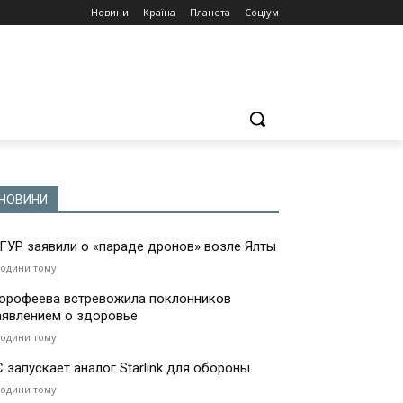
Новини
Країна
Планета
Соціум
НОВИНИ
 ГУР заявили о «параде дронов» возле Ялты
години тому
орофеева встревожила поклонников
аявлением о здоровье
години тому
С запускает аналог Starlink для обороны
години тому