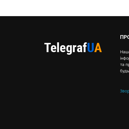
ПР
Наша
інф
та п
будь
Звор