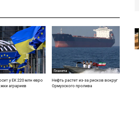
Планета
осит у ЕК 220 млн евро
Нефть растет из-за рисков вокруг
жки аграриев
Ормузского пролива