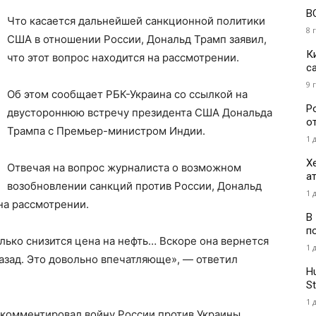
В
Что касается дальнейшей санкционной политики
8 
США в отношении России, Дональд Трамп заявил,
К
что этот вопрос находится на рассмотрении.
с
9 
Об этом сообщает РБК-Украина со ссылкой на
Р
двустороннюю встречу президента США Дональда
о
Трампа с Премьер-министром Индии.
1 
Х
Отвечая на вопрос журналиста о возможном
а
возобновлении санкций против России, Дональд
1 
 на рассмотрении.
В
п
лько снизится цена на нефть… Вскоре она вернется
1 
назад. Это довольно впечатляюще», — ответил
H
St
1 
комментировал войну России против Украины,