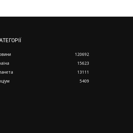
АТЕГОРІЇ
овини
120692
раїна
15623
ланета
13111
оціум
5409