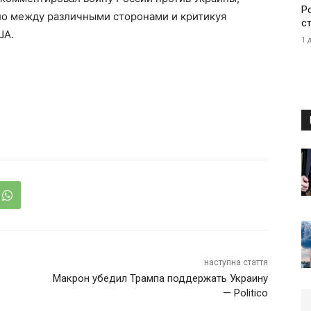
Р
ло между различными сторонами и критикуя
с
ША.
1 
наступна стаття
Макрон убедил Трампа поддержать Украину
— Politico