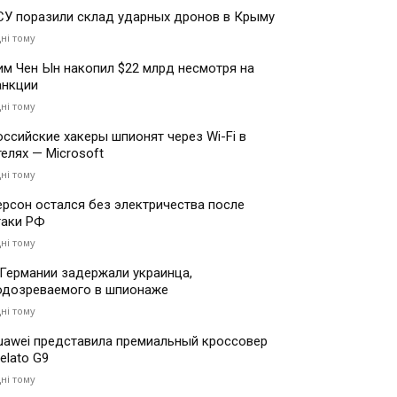
СУ поразили склад ударных дронов в Крыму
дні тому
им Чен Ын накопил $22 млрд несмотря на
анкции
дні тому
оссийские хакеры шпионят через Wi-Fi в
телях — Microsoft
дні тому
ерсон остался без электричества после
таки РФ
дні тому
 Германии задержали украинца,
одозреваемого в шпионаже
дні тому
uawei представила премиальный кроссовер
elato G9
дні тому