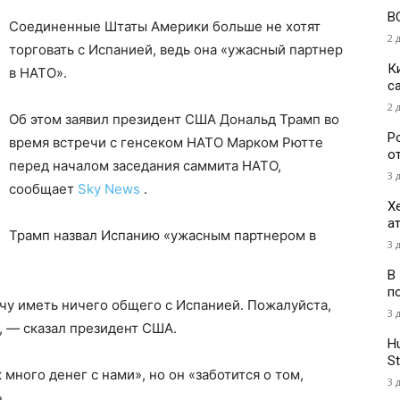
В
Соединенные Штаты Америки больше не хотят
2 
торговать с Испанией, ведь она «ужасный партнер
К
в НАТО».
с
2 
Об этом заявил президент США Дональд Трамп во
Р
время встречи с генсеком НАТО Марком Рютте
о
перед началом заседания саммита НАТО,
3 
сообщает
Sky News
.
Х
а
Трамп назвал Испанию «ужасным партнером в
3 
В
п
хочу иметь ничего общего с Испанией. Пожалуйста,
3 
, — сказал президент США.
H
St
 много денег с нами», но он «заботится о том,
3 
.