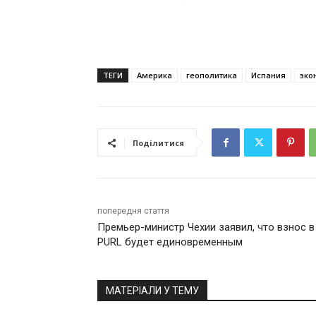
ТЕГИ
Америка
геополитика
Испания
эко
Поділитися
попередня стаття
Премьер-министр Чехии заявил, что взнос в
PURL будет единовременным
МАТЕРІАЛИ У ТЕМУ