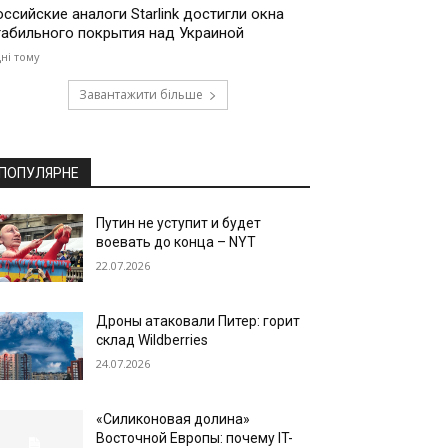
оссийские аналоги Starlink достигли окна
табильного покрытия над Украиной
дні тому
Завантажити більше
ПОПУЛЯРНЕ
Путин не уступит и будет
воевать до конца – NYT
22.07.2026
Дроны атаковали Питер: горит
склад Wildberries
24.07.2026
«Силиконовая долина»
Восточной Европы: почему IT-