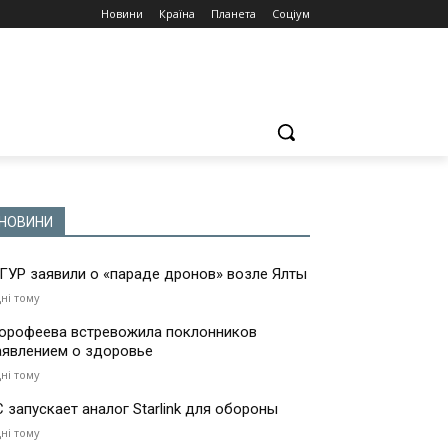
Новини
Країна
Планета
Соціум
НОВИНИ
 ГУР заявили о «параде дронов» возле Ялты
дні тому
орофеева встревожила поклонников
аявлением о здоровье
дні тому
С запускает аналог Starlink для обороны
дні тому