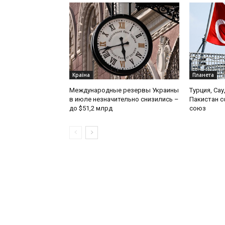
Країна
Планета
Международные резервы Украины
Турция, Са
в июле незначительно снизились –
Пакистан 
до $51,2 млрд
союз