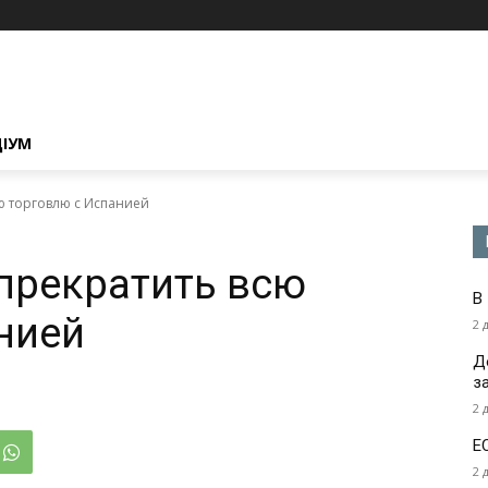
ЦІУМ
ю торговлю с Испанией
прекратить всю
В
нией
2 
Д
з
2 
Е
2 