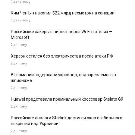
1 день тому
Ким Чен Ын накопил $22 млрд несмотря на санкции
1 день тому
Российские хакеры шпионят через Wi-Fi в отелях —
Microsoft
2 дні тому
Херсон остался без электричества после атаки РФ
2 дні тому
В Германии задержали украинца, подозреваемого в
шпионаже
2 дні тому
Huawei представила премиальный кроссовер Stelato G9
2 дні тому
Российские аналоги Starlink достигли окна стабильного
покрытия над Украиной
2 дні тому