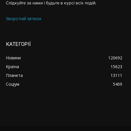
Слідкуйте за нами і будьте в курсі всіх подій.
Зворотній зв'язок
КАТЕГОРІЇ
Новини
120692
Країна
15623
Планета
13111
Соціум
5409