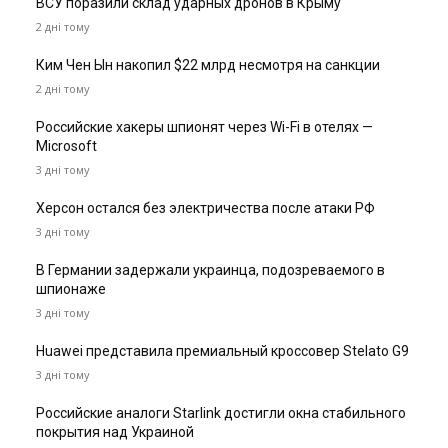
ВСУ поразили склад ударных дронов в Крыму
2 дні тому
Ким Чен Ын накопил $22 млрд несмотря на санкции
2 дні тому
Российские хакеры шпионят через Wi-Fi в отелях —
Microsoft
3 дні тому
Херсон остался без электричества после атаки РФ
3 дні тому
В Германии задержали украинца, подозреваемого в
шпионаже
3 дні тому
Huawei представила премиальный кроссовер Stelato G9
3 дні тому
Российские аналоги Starlink достигли окна стабильного
покрытия над Украиной