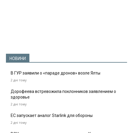
НОВИНИ
В ГУР заявили о «параде дронов» возле Ялты
2 дні тому
Дорофеева встревожила поклонников заявлением о
здоровье
2 дні тому
ЕС запускает аналог Starlink для обороны
2 дні тому