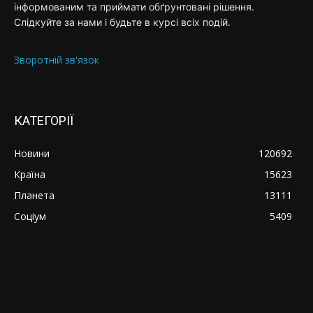
інформованим та приймати обґрунтовані рішення.
Слідкуйте за нами і будьте в курсі всіх подій.
Зворотній зв'язок
КАТЕГОРІЇ
Новини
120692
Країна
15623
Планета
13111
Соціум
5409