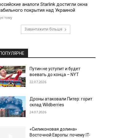
оссийские аналоги Starlink достигли окна
табильного покрытия над Украиной
дні тому
Завантажити більше
ПОПУЛЯРНЕ
Путин не уступит и будет
воевать до конца – NYT
22.07.2026
Дроны атаковали Питер: горит
склад Wildberries
24.07.2026
«Силиконовая долина»
Восточной Европы: почему IT-