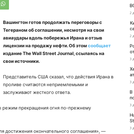
В
2 
Вашингтон готов продолжать переговоры с
К
с
Тегераном об соглашении, несмотря на свои
2 
авиаудары вдоль побережья Ирана и отзыв
лицензии на продажу нефти. Об этом
сообщает
Р
о
издание The Wall Street Journal, ссылаясь на
3 
свои источники.
Х
а
Представитель США сказал, что действия Ирана в
3 
проливе считаются неприемлемыми и
В
заслуживают жесткого ответа.
п
3 
что режим прекращения огня по-прежнему
H
St
3 
ля достижения окончательного соглашения», —