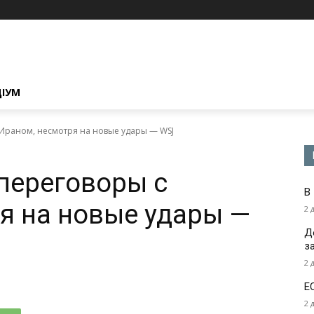
ЦІУМ
Ираном, несмотря на новые удары — WSJ
переговоры с
В
я на новые удары —
2 
Д
з
2 
Е
2 