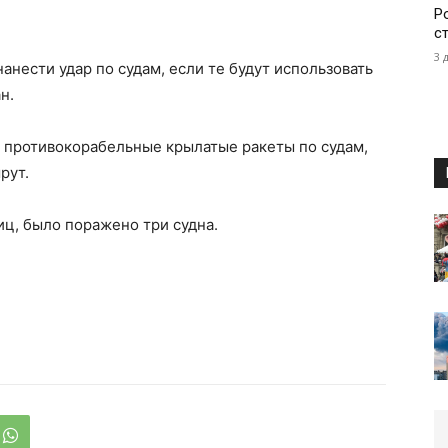
Р
с
3 
анести удар по судам, если те будут использовать
н.
и противокорабельные крылатые ракеты по судам,
рут.
ц, было поражено три судна.