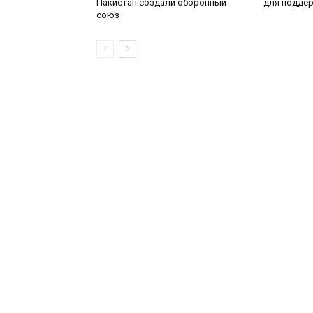
Пакистан создали оборонный
для поддер
союз