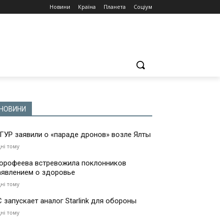
Новини
Країна
Планета
Соціум
НОВИНИ
 ГУР заявили о «параде дронов» возле Ялты
дні тому
орофеева встревожила поклонников
аявлением о здоровье
дні тому
С запускает аналог Starlink для обороны
дні тому