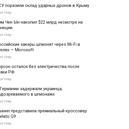
СУ поразили склад ударных дронов в Крыму
дні тому
им Чен Ын накопил $22 млрд несмотря на
анкции
дні тому
оссийские хакеры шпионят через Wi-Fi в
телях — Microsoft
дні тому
ерсон остался без электричества после
таки РФ
дні тому
 Германии задержали украинца,
одозреваемого в шпионаже
дні тому
uawei представила премиальный кроссовер
elato G9
дні тому