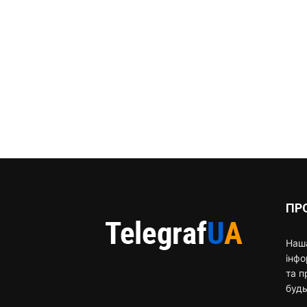
ПР
Наша
інф
та п
будь