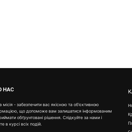
О НАС
К
 місія - забезпечити вас якісною та об'єктивною
Н
ормацією, що допоможе вам залишатися інформованим
К
риймати обґрунтовані рішення. Слідкуйте за нами і
П
те в курсі всіх подій.
С