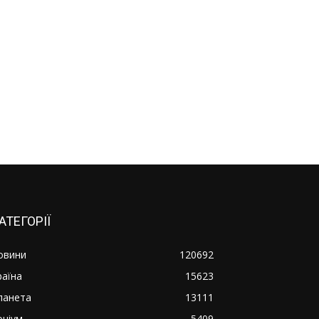
АТЕГОРІЇ
овини
120692
раїна
15623
ланета
13111
оціум
5409