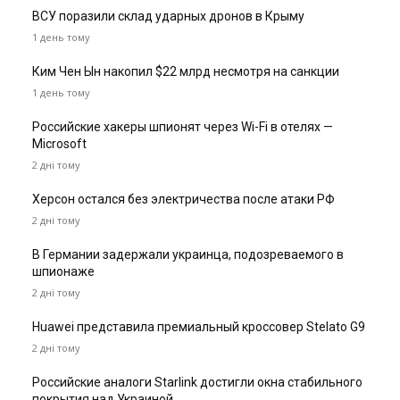
ВСУ поразили склад ударных дронов в Крыму
1 день тому
Ким Чен Ын накопил $22 млрд несмотря на санкции
1 день тому
Российские хакеры шпионят через Wi-Fi в отелях —
Microsoft
2 дні тому
Херсон остался без электричества после атаки РФ
2 дні тому
В Германии задержали украинца, подозреваемого в
шпионаже
2 дні тому
Huawei представила премиальный кроссовер Stelato G9
2 дні тому
Российские аналоги Starlink достигли окна стабильного
покрытия над Украиной