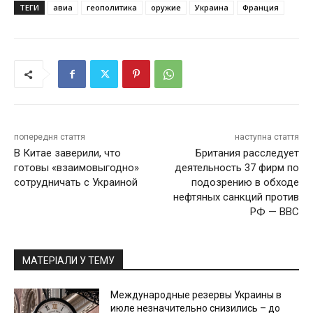
ТЕГИ
авиа
геополитика
оружие
Украина
Франция
попередня стаття
наступна стаття
В Китае заверили, что
Британия расследует
готовы «взаимовыгодно»
деятельность 37 фирм по
сотрудничать с Украиной
подозрению в обходе
нефтяных санкций против
РФ — BBC
МАТЕРІАЛИ У ТЕМУ
Международные резервы Украины в
июле незначительно снизились – до