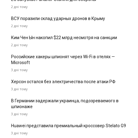
2 дні тому
ВСУ поразили склад ударных дронов в Крыму
2 дні тому
Ким Чен Ын накопил $22 млрд несмотря на санкции
2 дні тому
Российские хакеры шпионят через Wi-Fi в отелях —
Microsoft
3 дні тому
Херсон остался без электричества после атаки РФ
3 дні тому
В Германии задержали украинца, подозреваемого в
шпионаже
3 дні тому
Huawei представила премиальный кроссовер Stelato G9
3 дні тому