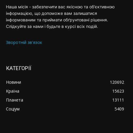
Наша місія - забезпечити вас якісною та об'єктивною
інформацією, що допоможе вам залишатися
інформованим та приймати обґрунтовані рішення.
Слідкуйте за нами і будьте в курсі всіх подій.
Зворотній зв'язок
КАТЕГОРІЇ
Новини
120692
Країна
15623
Планета
13111
Соціум
5409