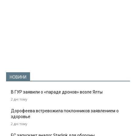
НОВИНИ
В ГУР заявили о «параде дронов» возле Ялты
2 дні тому
Дорофеева встревожила поклонников заявлением о
здоровье
2 дні тому
ЕС запускает аналог Starlink для обороны