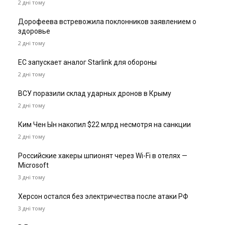
2 дні тому
Дорофеева встревожила поклонников заявлением о
здоровье
2 дні тому
ЕС запускает аналог Starlink для обороны
2 дні тому
ВСУ поразили склад ударных дронов в Крыму
2 дні тому
Ким Чен Ын накопил $22 млрд несмотря на санкции
2 дні тому
Российские хакеры шпионят через Wi-Fi в отелях —
Microsoft
3 дні тому
Херсон остался без электричества после атаки РФ
3 дні тому