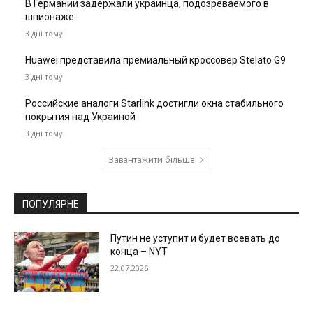
В Германии задержали украинца, подозреваемого в
шпионаже
3 дні тому
Huawei представила премиальный кроссовер Stelato G9
3 дні тому
Российские аналоги Starlink достигли окна стабильного
покрытия над Украиной
3 дні тому
Завантажити більше
ПОПУЛЯРНЕ
Путин не уступит и будет воевать до
конца – NYT
22.07.2026