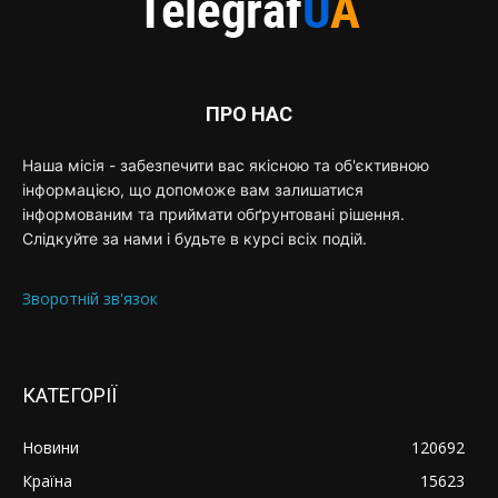
ПРО НАС
Наша місія - забезпечити вас якісною та об'єктивною
інформацією, що допоможе вам залишатися
інформованим та приймати обґрунтовані рішення.
Слідкуйте за нами і будьте в курсі всіх подій.
Зворотній зв'язок
КАТЕГОРІЇ
Новини
120692
Країна
15623