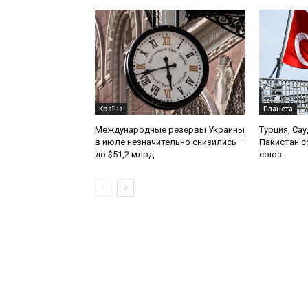
Країна
Планета
Международные резервы Украины
Турция, Са
в июле незначительно снизились –
Пакистан 
до $51,2 млрд
союз