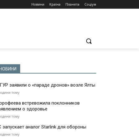
Новини
Країна
Планета
Соціум
НОВИНИ
 ГУР заявили о «параде дронов» возле Ялты
години тому
орофеева встревожила поклонников
аявлением о здоровье
години тому
С запускает аналог Starlink для обороны
години тому