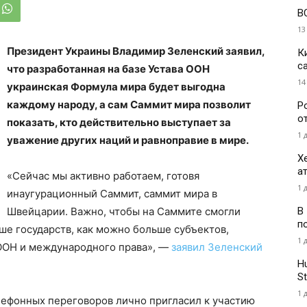
В
13
Президент Украины Владимир Зеленский заявил,
К
с
что разработанная на базе Устава ООН
14
украинская Формула мира будет выгодна
каждому народу, а сам Саммит мира позволит
Р
о
показать, кто действительно выступает за
1 
уважение других наций и равноправие в мире.
Х
а
«Сейчас мы активно работаем, готовя
1 
инаугурационный Саммит, саммит мира в
В
Швейцарии. Важно, чтобы на Саммите смогли
п
ше государств, как можно больше субъектов,
1 
 ООН и международного права», —
заявил Зеленский
H
St
1 
елефонных переговоров лично пригласил к участию