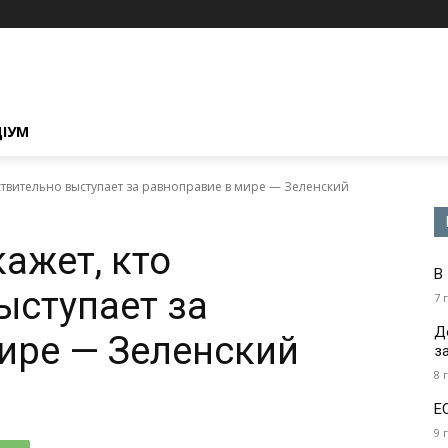
ЦІУМ
ствительно выступает за равноправие в мире — Зеленский
ажет, кто
В
ыступает за
7 
Д
ире — Зеленский
з
8 
Е
9 