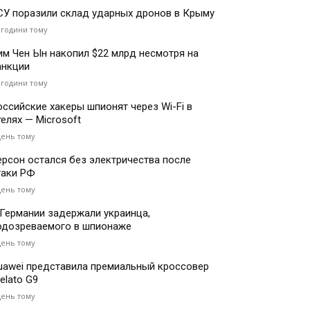
СУ поразили склад ударных дронов в Крыму
 години тому
им Чен Ын накопил $22 млрд несмотря на
анкции
 години тому
оссийские хакеры шпионят через Wi-Fi в
телях — Microsoft
день тому
ерсон остался без электричества после
таки РФ
день тому
 Германии задержали украинца,
одозреваемого в шпионаже
день тому
uawei представила премиальный кроссовер
elato G9
день тому