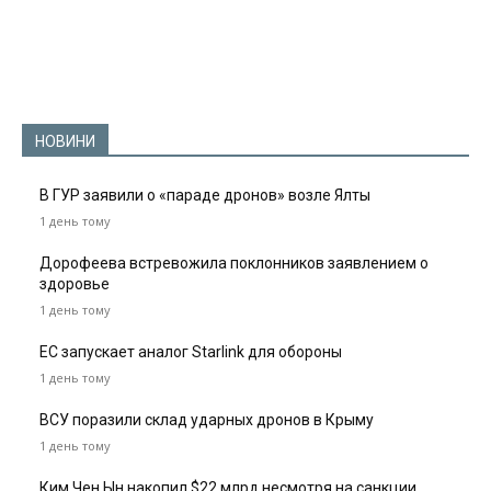
НОВИНИ
В ГУР заявили о «параде дронов» возле Ялты
1 день тому
Дорофеева встревожила поклонников заявлением о
здоровье
1 день тому
ЕС запускает аналог Starlink для обороны
1 день тому
ВСУ поразили склад ударных дронов в Крыму
1 день тому
Ким Чен Ын накопил $22 млрд несмотря на санкции