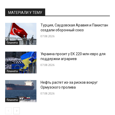
МАТЕРІАЛИ У ТЕМУ
Турция, Саудовская Аравия и Пакистан
создали оборонный союз
07.08.2026
Планета
Украина просит у ЕК 220 млн евро для
поддержки аграриев
07.08.2026
Планета
Нефть растет из-за рисков вокруг
Ормузского пролива
07.08.2026
Планета