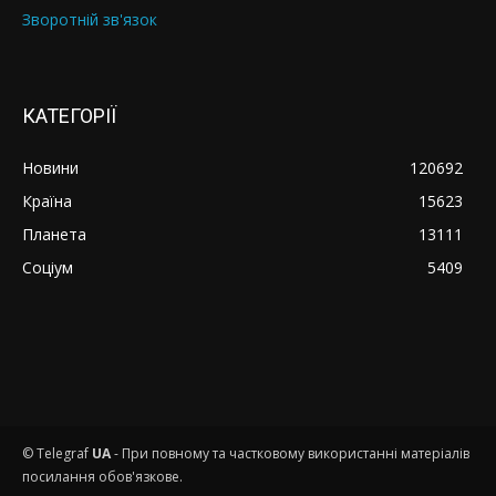
Зворотній зв'язок
КАТЕГОРІЇ
Новини
120692
Країна
15623
Планета
13111
Соціум
5409
© Telegraf
UA
- При повному та частковому використанні матеріалів
посилання обов'язкове.