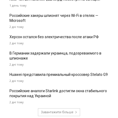
1 день тому
Российские хакеры шпионят через Wi-Fi в отелях —
Microsoft
2 дні тому
Херсон остался без электричества после атаки РФ
2 дні тому
В Германии задержали украинца, подозреваемого в
шпионаже
2 дні тому
Huawei представила премиальный кроссовер Stelato G9
2 дні тому
Российские аналоги Starlink достигли окна стабильного
покрытия над Украиной
2 дні тому
Завантажити більше