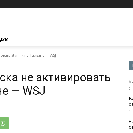
ЦІУМ
вать Starlink на Тайване — WSJ
ска не активировать
В
ане — WSJ
3 
К
с
4 
Р
о