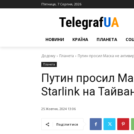
П’ятниця, 7 Серпня, 2026
НОВИНИ
КРАЇНА
ПЛАНЕТА
СО
Додому
Планета
Путин просил Маска не активиро
Планета
Путин просил Ма
Starlink на Тайв
25 Жовтня, 2024 13:06
Поділитися