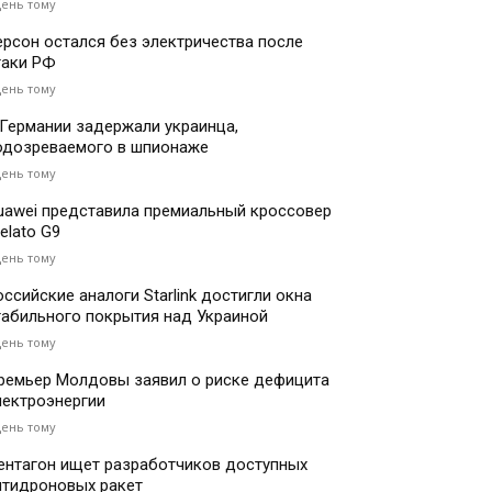
день тому
ерсон остался без электричества после
таки РФ
день тому
 Германии задержали украинца,
одозреваемого в шпионаже
день тому
uawei представила премиальный кроссовер
elato G9
день тому
оссийские аналоги Starlink достигли окна
табильного покрытия над Украиной
день тому
ремьер Молдовы заявил о риске дефицита
лектроэнергии
день тому
ентагон ищет разработчиков доступных
нтидроновых ракет