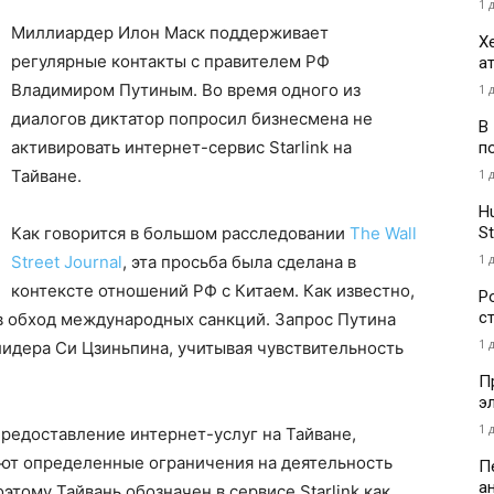
1 
Миллиардер Илон Маск поддерживает
Х
регулярные контакты с правителем РФ
а
Владимиром Путиным. Во время одного из
1 
диалогов диктатор попросил бизнесмена не
В
активировать интернет-сервис Starlink на
п
1 
Тайване.
H
St
Как говорится в большом расследовании
The Wall
1 
Street Journal
, эта просьба была сделана в
контексте отношений РФ с Китаем. Как известно,
Р
с
 в обход международных санкций. Запрос Путина
1 
 лидера Си Цзиньпина, учитывая чувствительность
П
э
1 
предоставление интернет-услуг на Тайване,
ают определенные ограничения на деятельность
П
а
тому Тайвань обозначен в сервисе Starlink как