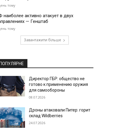
день тому
Ф наиболее активно атакует в двух
аправлениях — Генштаб
день тому
Завантажити більше
ПОПУЛЯРНЕ
Директор ГБР: общество не
готово к применению оружия
для самообороны
08.07.2026
Дроны атаковали Питер: горит
склад Wildberries
24.07.2026