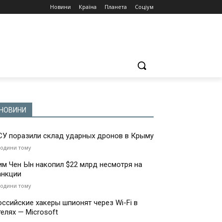
Новини
Країна
Планета
Соціум
НОВИНИ
СУ поразили склад ударных дронов в Крыму
години тому
им Чен Ын накопил $22 млрд несмотря на
анкции
години тому
оссийские хакеры шпионят через Wi-Fi в
телях — Microsoft