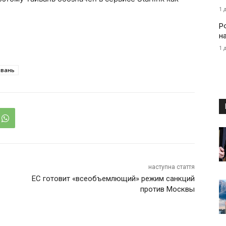
1 
Р
н
1 
йвань
наступна стаття
ЕС готовит «всеобъемлющий» режим санкций
против Москвы