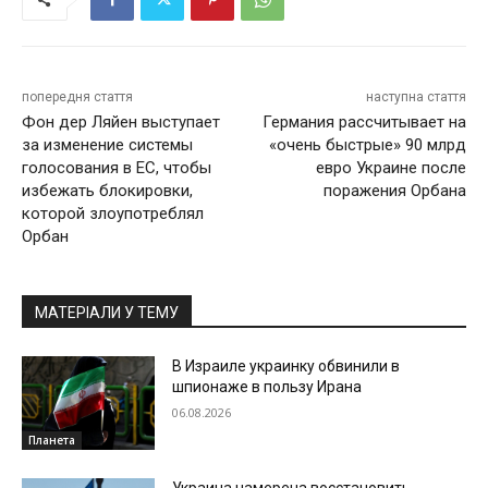
попередня стаття
наступна стаття
Фон дер Ляйен выступает
Германия рассчитывает на
за изменение системы
«очень быстрые» 90 млрд
голосования в ЕС, чтобы
евро Украине после
избежать блокировки,
поражения Орбана
которой злоупотреблял
Орбан
МАТЕРІАЛИ У ТЕМУ
В Израиле украинку обвинили в
шпионаже в пользу Ирана
06.08.2026
Планета
Украина намерена восстановить