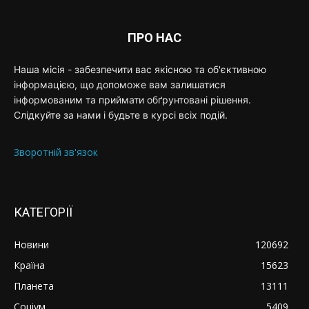
ПРО НАС
Наша місія - забезпечити вас якісною та об'єктивною
інформацією, що допоможе вам залишатися
інформованим та приймати обґрунтовані рішення.
Слідкуйте за нами і будьте в курсі всіх подій.
Зворотній зв'язок
КАТЕГОРІЇ
Новини
120692
Країна
15623
Планета
13111
Соціум
5409