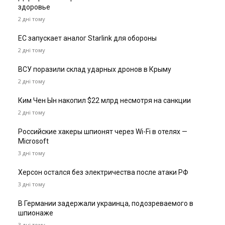
здоровье
2 дні тому
ЕС запускает аналог Starlink для обороны
2 дні тому
ВСУ поразили склад ударных дронов в Крыму
2 дні тому
Ким Чен Ын накопил $22 млрд несмотря на санкции
2 дні тому
Российские хакеры шпионят через Wi-Fi в отелях —
Microsoft
3 дні тому
Херсон остался без электричества после атаки РФ
3 дні тому
В Германии задержали украинца, подозреваемого в
шпионаже
3 дні тому