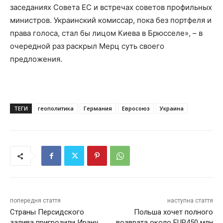
заседаниях Совета ЕС и встречах советов профильных
министров. Украинский комиссар, пока без портфеля и
права голоса, стал бы лицом Киева в Брюсселе», – в
очередной раз раскрыл Мерц суть своего
предложения.
ТЕГИ
геополитика
Германия
Евросоюз
Украина
попередня стаття
наступна стаття
Страны Персидского
Польша хочет полного
залива пригрозили Ирану
возврата около EUR450 млн