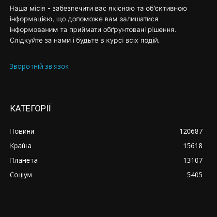
Наша місія - забезпечити вас якісною та об'єктивною
інформацією, що допоможе вам залишатися
інформованим та приймати обґрунтовані рішення.
Слідкуйте за нами і будьте в курсі всіх подій.
Зворотній зв'язок
КАТЕГОРІЇ
Новини
120687
Країна
15618
Планета
13107
Соціум
5405