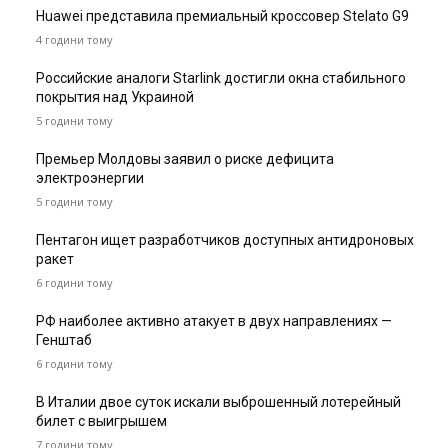
Huawei представила премиальный кроссовер Stelato G9
4 години тому
Российские аналоги Starlink достигли окна стабильного
покрытия над Украиной
5 години тому
Премьер Молдовы заявил о риске дефицита
электроэнергии
5 години тому
Пентагон ищет разработчиков доступных антидроновых
ракет
6 години тому
РФ наиболее активно атакует в двух направлениях —
Генштаб
6 години тому
В Италии двое суток искали выброшенный лотерейный
билет с выигрышем
7 години тому