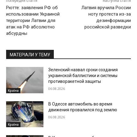
попередня стаття
наступна стаття
Рютте: заявления РФ об
Латвия вручила России
использовании Украиной
ноту протеста из-за
территории Латвии для
дезинформации
атак на РФ абсолютно
российской разведки
абсурдны
МАТЕРІАЛИ У ТЕМУ
Зеленский назвал сроки создания
украинской баллистики и системы
противоракетной защиты
06.08.2026
Країна
В Одессе автомобиль во время
движения провалился под землю
06.08.2026
Країна