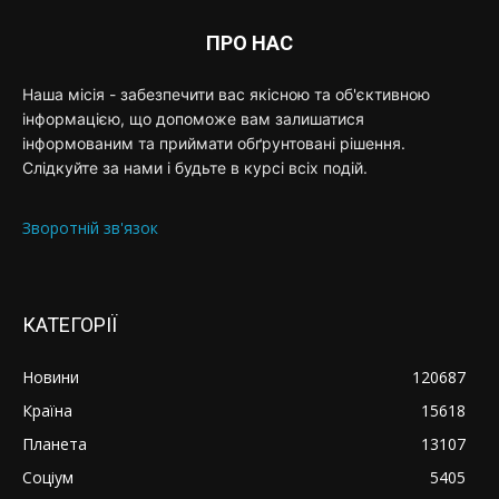
ПРО НАС
Наша місія - забезпечити вас якісною та об'єктивною
інформацією, що допоможе вам залишатися
інформованим та приймати обґрунтовані рішення.
Слідкуйте за нами і будьте в курсі всіх подій.
Зворотній зв'язок
КАТЕГОРІЇ
Новини
120687
Країна
15618
Планета
13107
Соціум
5405