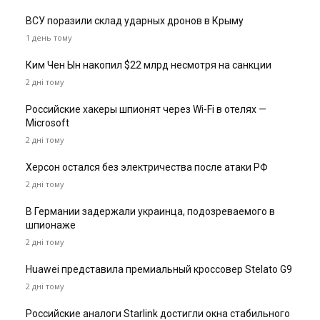
ВСУ поразили склад ударных дронов в Крыму
1 день тому
Ким Чен Ын накопил $22 млрд несмотря на санкции
2 дні тому
Российские хакеры шпионят через Wi-Fi в отелях —
Microsoft
2 дні тому
Херсон остался без электричества после атаки РФ
2 дні тому
В Германии задержали украинца, подозреваемого в
шпионаже
2 дні тому
Huawei представила премиальный кроссовер Stelato G9
2 дні тому
Российские аналоги Starlink достигли окна стабильного