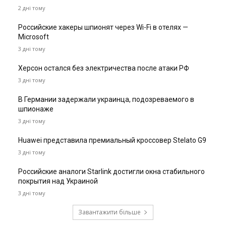
2 дні тому
Российские хакеры шпионят через Wi-Fi в отелях —
Microsoft
3 дні тому
Херсон остался без электричества после атаки РФ
3 дні тому
В Германии задержали украинца, подозреваемого в
шпионаже
3 дні тому
Huawei представила премиальный кроссовер Stelato G9
3 дні тому
Российские аналоги Starlink достигли окна стабильного
покрытия над Украиной
3 дні тому
Завантажити більше