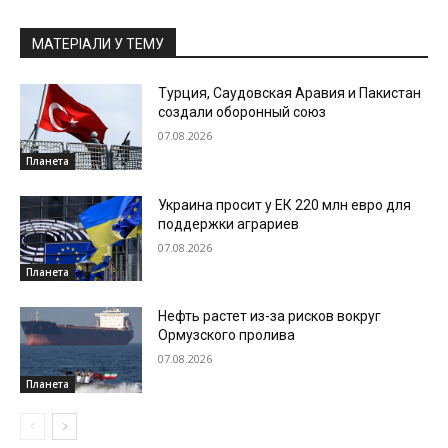
МАТЕРІАЛИ У ТЕМУ
Турция, Саудовская Аравия и Пакистан
создали оборонный союз
07.08.2026
Планета
Украина просит у ЕК 220 млн евро для
поддержки аграриев
07.08.2026
Планета
Нефть растет из-за рисков вокруг
Ормузского пролива
07.08.2026
Планета