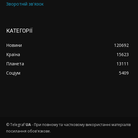
Зворотній зв'язок
КАТЕГОРІЇ
Новини
120692
Країна
15623
Планета
13111
Соціум
5409
© Telegraf
UA
- При повному та частковому використанні матеріалів
посилання обов'язкове.