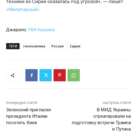
техники из Сирии оказалась под угрозой», — пишет
«Милитарный».
Джерело:
РБК-Украина
ТЕГИ
геополитика
Россия
Сирия
попередня стаття
наступна стаття
Зеленский пригласил
В МИД Украины
президента Италии
отреагировали на
посетить Киев
подготовку встречи Трампа
и Путина