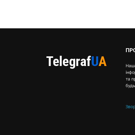
ПР
Наша
інф
та п
будь
Звор