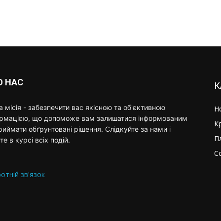
О НАС
К
 місія - забезпечити вас якісною та об'єктивною
Н
ормацією, що допоможе вам залишатися інформованим
К
риймати обґрунтовані рішення. Слідкуйте за нами і
П
те в курсі всіх подій.
С
отній зв'язок