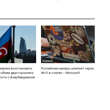
Новини
мерена восстановить
Российские хакеры шпионят через
 объем двустороннего
Wi-Fi в отелях — Microsoft
рота с Азербайджаном