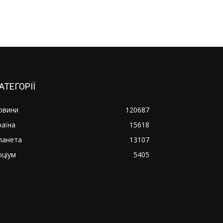
АТЕГОРІЇ
овини
120687
раїна
15618
ланета
13107
оціум
5405