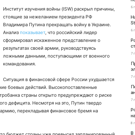
6 
Институт изучения войны (ISW) раскрыл причины,
стоящие за нежеланием президента РФ
H
St
Владимира Путина прекращать войну в Украине.
6 
Анализ
показывает
, что российский лидер
сформировал искаженное представление о
Р
с
результатах своей армии, руководствуясь
7 
ложными данными, поступающими от военного
П
командования.
э
7 
Ситуация в финансовой сфере России ухудшается
П
ение боевых действий. Высокопоставленные
а
тробанка страны открыто предупреждают о риске
7 
го дефицита. Несмотря на это, Путин твердо
Р
 армию, перекладывая финансовое бремя на
н
8 
В
 что бюджет страны уже превысил запланированный