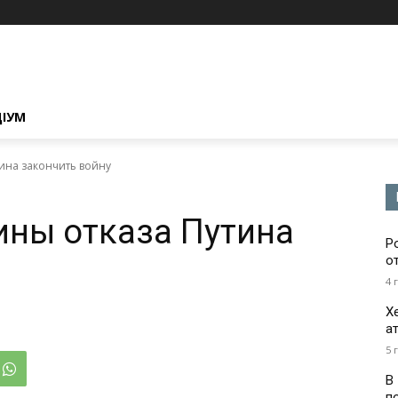
ЦІУМ
тина закончить войну
ины отказа Путина
Р
о
4 
Х
а
5 
В
п