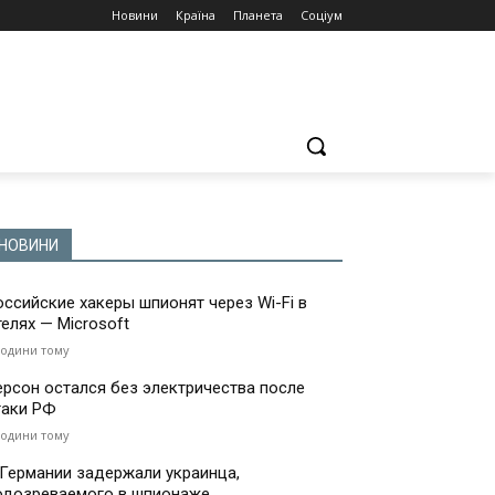
Новини
Країна
Планета
Соціум
НОВИНИ
оссийские хакеры шпионят через Wi-Fi в
телях — Microsoft
години тому
ерсон остался без электричества после
таки РФ
години тому
 Германии задержали украинца,
одозреваемого в шпионаже