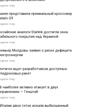
години тому
uawei представила премиальный кроссовер
elato G9
години тому
оссийские аналоги Starlink достигли окна
табильного покрытия над Украиной
години тому
ремьер Молдовы заявил о риске дефицита
лектроэнергии
години тому
ентагон ищет разработчиков доступных
нтидроновых ракет
години тому
Ф наиболее активно атакует в двух
аправлениях — Генштаб
години тому
 Италии двое суток искали выброшенный