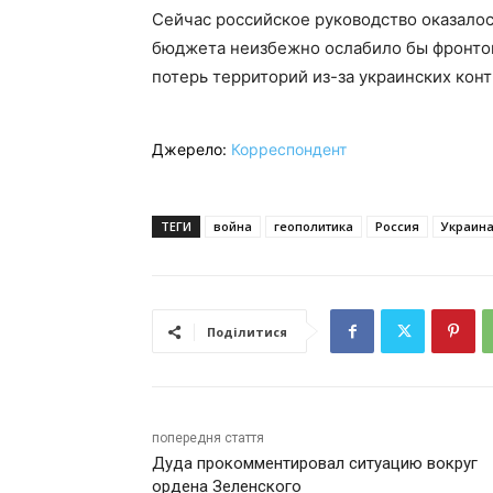
Сейчас российское руководство оказало
бюджета неизбежно ослабило бы фронтов
потерь территорий из-за украинских кон
Джерело:
Корреспондент
ТЕГИ
война
геополитика
Россия
Украина
Поділитися
попередня стаття
Дуда прокомментировал ситуацию вокруг
ордена Зеленского