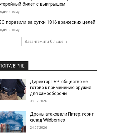
отерейный билет с выигрышем
години тому
БС поразили за сутки 1816 вражеских целей
години тому
Завантажити більше
ПОПУЛЯРНЕ
Директор ГБР: общество не
готово к применению оружия
для самообороны
08.07.2026
Дроны атаковали Питер: горит
склад Wildberries
24.07.2026