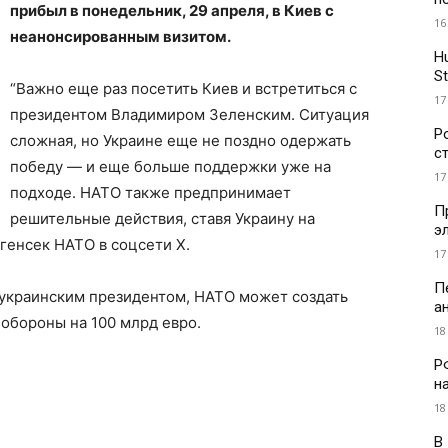
прибыл в понедельник, 29 апреля, в Киев с
16
неанонсированным визитом.
H
St
“Важно еще раз посетить Киев и встретиться с
17
президентом Владимиром Зеленским. Ситуация
Р
сложная, но Украине еще не поздно одержать
с
победу — и еще больше поддержки уже на
17
подходе. НАТО также предпринимает
П
решительные действия, ставя Украину на
э
генсек НАТО в соцсети Х.
17
П
 украинским президентом, НАТО может создать
а
обороны на 100 млрд евро.
18
Р
н
18
В