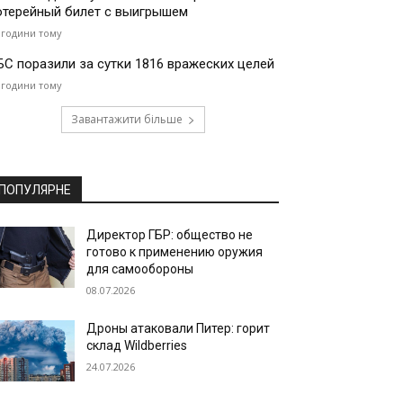
отерейный билет с выигрышем
 години тому
БС поразили за сутки 1816 вражеских целей
 години тому
Завантажити більше
ПОПУЛЯРНЕ
Директор ГБР: общество не
готово к применению оружия
для самообороны
08.07.2026
Дроны атаковали Питер: горит
склад Wildberries
24.07.2026