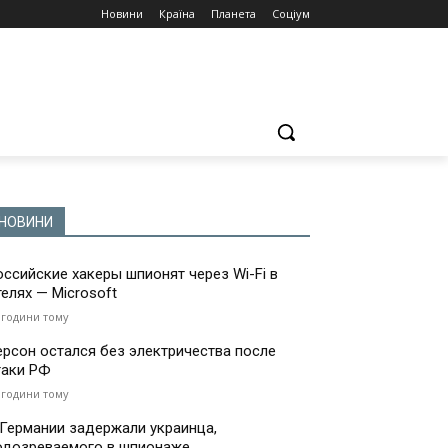
Новини
Країна
Планета
Соціум
НОВИНИ
оссийские хакеры шпионят через Wi-Fi в
телях — Microsoft
 години тому
ерсон остался без электричества после
таки РФ
 години тому
 Германии задержали украинца,
одозреваемого в шпионаже