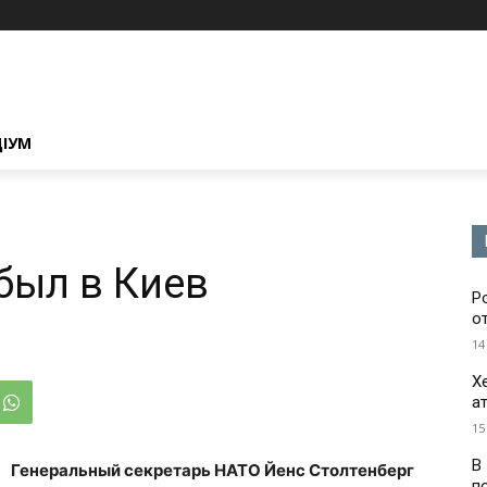
ЦІУМ
был в Киев
Р
о
14
Х
а
15
В
Генеральный секретарь НАТО Йенс Столтенберг
п