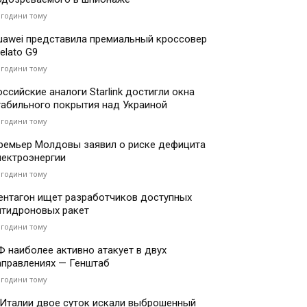
 години тому
uawei представила премиальный кроссовер
elato G9
 години тому
оссийские аналоги Starlink достигли окна
табильного покрытия над Украиной
 години тому
ремьер Молдовы заявил о риске дефицита
лектроэнергии
 години тому
ентагон ищет разработчиков доступных
нтидроновых ракет
 години тому
Ф наиболее активно атакует в двух
аправлениях — Генштаб
 години тому
 Италии двое суток искали выброшенный