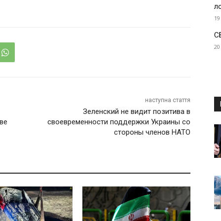
л
19
С
20
наступна стаття
Зеленский не видит позитива в
ве
своевременности поддержки Украины со
стороны членов НАТО