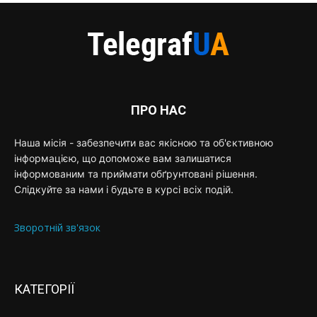
ПРО НАС
Наша місія - забезпечити вас якісною та об'єктивною
інформацією, що допоможе вам залишатися
інформованим та приймати обґрунтовані рішення.
Слідкуйте за нами і будьте в курсі всіх подій.
Зворотній зв'язок
КАТЕГОРІЇ