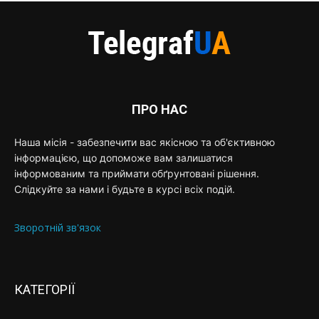
ПРО НАС
Наша місія - забезпечити вас якісною та об'єктивною
інформацією, що допоможе вам залишатися
інформованим та приймати обґрунтовані рішення.
Слідкуйте за нами і будьте в курсі всіх подій.
Зворотній зв'язок
КАТЕГОРІЇ