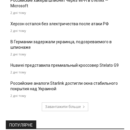
Российские хакеры шпионят через Wi-Fi в отелях —
Microsoft
2 дні тому
Херсон остался без электричества после атаки РФ
2 дні тому
В Германии задержали украинца, подозреваемого в
шпионаже
2 дні тому
Huawei представила премиальный кроссовер Stelato G9
2 дні тому
Российские аналоги Starlink достигли окна стабильного
покрытия над Украиной
2 дні тому
Завантажити більше
ПОПУЛЯРНЕ