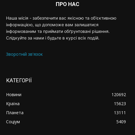
ПРО НАС
Наша місія - забезпечити вас якісною та об'єктивною
інформацією, що допоможе вам залишатися
інформованим та приймати обґрунтовані рішення.
Слідкуйте за нами і будьте в курсі всіх подій.
Зворотній зв'язок
КАТЕГОРІЇ
Новини
120692
Країна
15623
Планета
13111
Соціум
5409