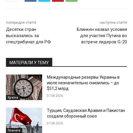
попередня стаття
наступна стаття
Десятки стран
Блинкен назвал условия
высказались за
для участия Путина во
спецтрибунал для РФ
встрече лидеров G-20
МАТЕРІАЛИ У ТЕМУ
Международные резервы Украины в
июле незначительно снизились – до
$51,2 млрд
07.08.2026
Країна
Турция, Саудовская Аравия и Пакистан
создали оборонный союз
07.08.2026
Планета