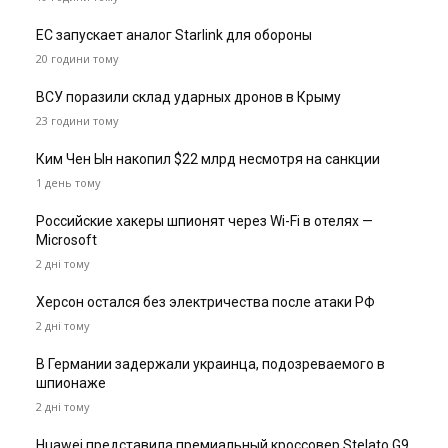
ЕС запускает аналог Starlink для обороны
20 години тому
ВСУ поразили склад ударных дронов в Крыму
23 години тому
Ким Чен Ын накопил $22 млрд несмотря на санкции
1 день тому
Российские хакеры шпионят через Wi-Fi в отелях —
Microsoft
2 дні тому
Херсон остался без электричества после атаки РФ
2 дні тому
В Германии задержали украинца, подозреваемого в
шпионаже
2 дні тому
Huawei представила премиальный кроссовер Stelato G9